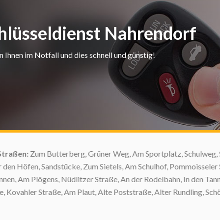
chlüsseldienst Nahrendorf
Ihnen im Notfall und dies schnell und günstig!
aßen:
Zum Butterberg, Grüner Weg, Am Sportplatz, Schulweg, Schi
n Höfen, Sandstücke, Zum Sietels, Am Schulhof, Pommoisseler Str
 Am Plögens, Nüdlitzer Straße, An der Rodelbahn, In den Tannen, 
ahler Straße, Am Plaut, Alte Poststraße, Alter Rundling, Schöne Au