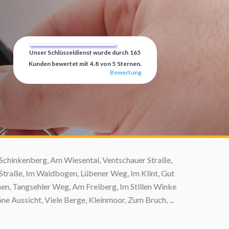
Unser Schlüsseldienst wurde durch
165
Kunden bewertet mit
4.8
von
5
Sternen.
Bewertung
nkenberg, Am Wiesental, Ventschauer Straße,
aße, Im Waldbogen, Lübener Weg, Im Klint, Gut
Tangsehler Weg, Am Freiberg, Im Stillen Winkel,
ssicht, Viele Berge, Kleinmoor, Zum Bruch, ...