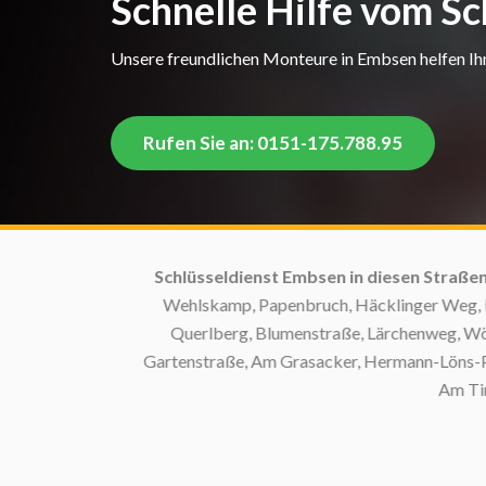
Schnelle Hilfe vom S
Unsere freundlichen Monteure in Embsen helfen Ihne
Rufen Sie an: 0151-175.788.95
Schlüsseldienst Embsen in diesen Straßen:
Ag
Wehlskamp, Papenbruch, Häcklinger Weg, Flied
Querlberg, Blumenstraße, Lärchenweg, Wöhler
Gartenstraße, Am Grasacker, Hermann-Löns-Platz
Am Timelo