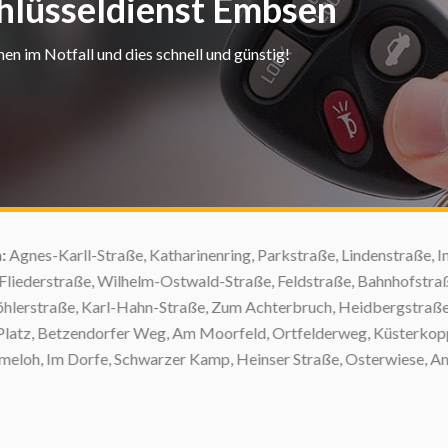
chlüsseldienst Embsen
n im Notfall und dies schnell und günstig!
nes-Karll-Straße, Katharinenring, Parkstraße, Lindenstraße, Im
erstraße, Wilhelm-Ostwald-Straße, Feldstraße, Bahnhofstraße,
straße, Karl-Hahn-Straße, Zum Achterbruch, Heidbergstraße, A
, Betzendorfer Weg, Am Moorfeld, Ortfelderweg, Küsterkoppel,
h, Im Dorfe, Schwarzer Kamp, Heinser Straße, Osterwiese, Am Reep