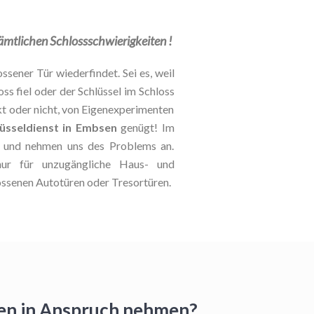
sämtlichen Schlossschwierigkeiten !
ssener Tür wiederfindet. Sei es, weil
oss fiel oder der Schlüssel im Schloss
kt oder nicht, von Eigenexperimenten
lüsseldienst in Embsen
genügt! Im
le und nehmen uns des Problems an.
nur für unzugängliche Haus- und
ossenen Autotüren oder Tresortüren.
sen in Anspruch nehmen?