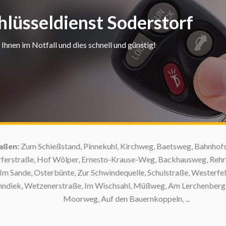
hlüsseldienst Soderstorf
Ihnen im Notfall und dies schnell und günstig!
n:
Zum Schießstand, Pinnekuhl, Kirchweg, Baetsweg, Bahnhofstraß
traße, Hof Wölper, Ernesto-Krause-Weg, Backhausweg, Rehrhofer
Sande, Osterbünte, Zur Schwindequelle, Schulstraße, Westerfeld,
, Wetzenerstraße, Im Wischsahl, Müßweg, Am Lerchenberg, Alte
Moorweg, Auf den Bauernkoppeln, ...