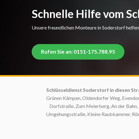
Schnelle Hilfe vom Sc
Unsere freundlichen Monteure in Soderstorf helfen 
Rufen Sie an: 0151-175.788.95
Schlüsseldienst Soderstorf in diesen Straße
Grünen Kämpen, Oldendorfer Weg, Evendorfers
Dorfstraße, Zum Meierberg, An der Bahn, Im 
Umgehungsstraße, Kleine Raubkammer, Rönndiek