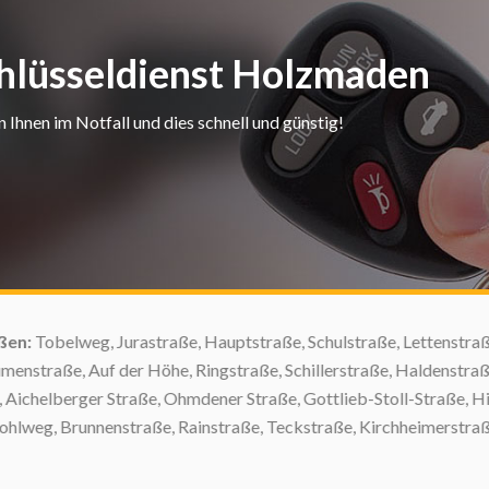
chlüsseldienst Holzmaden
Ihnen im Notfall und dies schnell und günstig!
en:
Tobelweg, Jurastraße, Hauptstraße, Schulstraße, Lettenstraße
nstraße, Auf der Höhe, Ringstraße, Schillerstraße, Haldenstraße,
ichelberger Straße, Ohmdener Straße, Gottlieb-Stoll-Straße, Hirt
weg, Brunnenstraße, Rainstraße, Teckstraße, Kirchheimerstraße, Bo