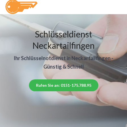
Schlüsseldienst
Neckartailfingen
Ihr Schlüsselnotdienst in Neckartailfingen -
Günstig & Schnell
Rufen Sie an: 0151-175.788.95