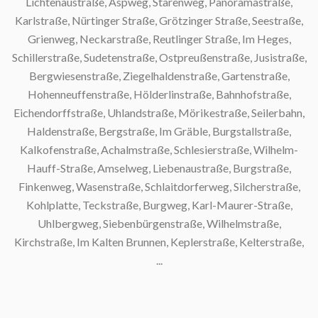
Lichtenaustraße, Aspweg, Starenweg, Panoramastraße,
S
Karlstraße, Nürtinger Straße, Grötzinger Straße, Seestraße,
Grienweg, Neckarstraße, Reutlinger Straße, Im Heges,
Schillerstraße, Sudetenstraße, Ostpreußenstraße, Jusistraße,
Bergwiesenstraße, Ziegelhaldenstraße, Gartenstraße,
S
Hohenneuffenstraße, Hölderlinstraße, Bahnhofstraße,
Eichendorffstraße, Uhlandstraße, Mörikestraße, Seilerbahn,
S
Haldenstraße, Bergstraße, Im Gräble, Burgstallstraße,
Kalkofenstraße, Achalmstraße, Schlesierstraße, Wilhelm-
S
Hauff-Straße, Amselweg, Liebenaustraße, Burgstraße,
Finkenweg, Wasenstraße, Schlaitdorferweg, Silcherstraße,
S
Kohlplatte, Teckstraße, Burgweg, Karl-Maurer-Straße,
Uhlbergweg, Siebenbürgenstraße, Wilhelmstraße,
Kirchstraße, Im Kalten Brunnen, Keplerstraße, Kelterstraße,
...
M
S