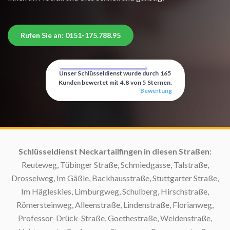
Rufen Sie an: 0151-175.788.95
Unser Schlüsseldienst wurde durch
165
Kunden bewertet mit
4.8
von
5
Sternen.
Bewertung
Schlüsseldienst Neckartailfingen in diesen Straßen:
Sc
Reuteweg, Tübinger Straße, Schmiedgasse, Talstraße,
Drosselweg, Im Gäßle, Backhausstraße, Stuttgarter Straße,
Im Hägleskies, Limburgweg, Schulberg, Hirschstraße,
Römersteinweg, Alleenstraße, Lindenstraße, Florianweg,
Professor-Drück-Straße, Goethestraße, Weidenstraße,