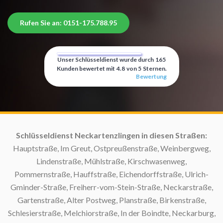
Rufen Sie an: 0151-175.788.95
Unser Schlüsseldienst wurde durch
165
Kunden bewertet mit
4.8
von
5
Sternen.
Bewertung
Schlüsseldienst Neckartenzlingen in diesen Straßen:
Hauptstraße, Im Greut, Ostpreußenstraße, Weinbergweg,
Lindenstraße, Mühlstraße, Kirschwasenweg,
S
Pommernstraße, Hauffstraße, Eichendorffstraße, Ulrich-
Gminder-Straße, Freiherr-vom-Stein-Straße, Neckarstraße,
Gartenstraße, Alter Postweg, Planstraße, Birkenstraße,
Schlesierstraße, Melchiorstraße, In der Boindte, Neckarburg,