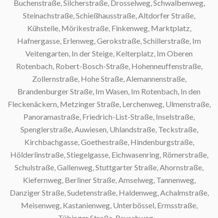
Buchenstraße, Silcherstraße, Drosselweg, Schwalbenweg,
Steinachstraße, Schießhausstraße, Altdorfer Straße,
Kühstelle, Mörikestraße, Finkenweg, Marktplatz,
Hafnergasse, Erlenweg, Gerokstraße, Schillerstraße, Im
Sc
Veitengarten, In der Steige, Kelterplatz, Im Oberen
Rotenbach, Robert-Bosch-Straße, Hohenneuffenstraße,
Zollernstraße, Hohe Straße, Alemannenstraße,
Brandenburger Straße, Im Wasen, Im Rotenbach, In den
Fleckenäckern, Metzinger Straße, Lerchenweg, Ulmenstraße,
Panoramastraße, Friedrich-List-Straße, Inselstraße,
Spenglerstraße, Auwiesen, Uhlandstraße, Teckstraße,
Kirchbachgasse, Goethestraße, Hindenburgstraße,
Hölderlinstraße, Stiegelgasse, Eichwasenring, Römerstraße,
Schulstraße, Gallenweg, Stuttgarter Straße, Ahornstraße,
Kiefernweg, Berliner Straße, Amselweg, Tannenweg,
Danziger Straße, Sudetenstraße, Haldenweg, Achalmstraße,
S
Meisenweg, Kastanienweg, Unterbössel, Ermsstraße,
Tübinger Straße, Reuschweg, ...