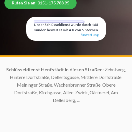
Rufen Sie an: 0151-175.788.95
Unser Schlüsseldienst wurde durch
165
Kunden bewertet mit
4.8
von
5
Sternen.
Bewertung
:
Schlüsseldienst Henfstädt in diesen Straßen:
Zehntweg,
Hintere Dorfstraße, Dellertsgasse, Mittlere Dorfstraße,
Meininger Straße, Wachenbrunner Straße, Obere
S
Dorfstraße, Kirchgasse, Allee, Zwick, Gärtnerei, Am
Dellesberg, ...
S
S