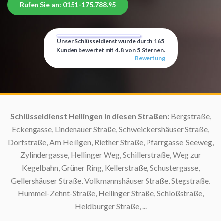
Rufen Sie an: 0151-175.788.95
Unser Schlüsseldienst wurde durch
165
Kunden bewertet mit
4.8
von
5
Sternen.
Bewertung
:
Schlüsseldienst Hellingen in diesen Straßen:
Bergstraße,
S
Eckengasse, Lindenauer Straße, Schweickershäuser Straße,
Dorfstraße, Am Heiligen, Riether Straße, Pfarrgasse, Seeweg,
S
Zylindergasse, Hellinger Weg, Schillerstraße, Weg zur
Kegelbahn, Grüner Ring, Kellerstraße, Schustergasse,
Gellershäuser Straße, Volkmannshäuser Straße, Stegstraße,
Hummel-Zehnt-Straße, Hellinger Straße, Schloßstraße,
Heldburger Straße, ...