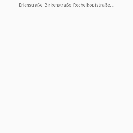
Erlenstraße, Birkenstraße, Rechelkopfstraße, ...
S
S
S