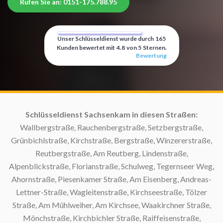
Rufen Sie an: 0151-175.788.95
Unser Schlüsseldienst wurde durch
165
Kunden bewertet mit
4.8
von
5
Sternen.
Bewertung
m:
Schlüsseldienst Sachsenkam in diesen Straßen:
S
Wallbergstraße, Rauchenbergstraße, Setzbergstraße,
Grünbichlstraße, Kirchstraße, Bergstraße, Winzererstraße,
S
Reutbergstraße, Am Reutberg, Lindenstraße,
Alpenblickstraße, Florianstraße, Schulweg, Tegernseer Weg,
S
Ahornstraße, Piesenkamer Straße, Am Eisenberg, Andreas-
Lettner-Straße, Wagleitenstraße, Kirchseestraße, Tölzer
S
Straße, Am Mühlweiher, Am Kirchsee, Waakirchner Straße,
Mönchstraße, Kirchbichler Straße, Raiffeisenstraße,
S