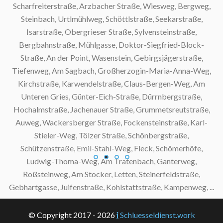
Scharfreiterstraße, Arzbacher Straße, Wiesweg, Bergweg,
Steinbach, Urtlmühlweg, Schöttlstraße, Seekarstraße,
S
Isarstraße, Obergrieser Straße, Sylvensteinstraße,
Bergbahnstraße, Mühlgasse, Doktor-Siegfried-Block-
S
Straße, An der Point, Wasenstein, Gebirgsjägerstraße,
Tiefenweg, Am Sagbach, Großherzogin-Maria-Anna-Weg,
S
Kirchstraße, Karwendelstraße, Claus-Bergen-Weg, Am
Unteren Gries, Günter-Eich-Straße, Dürrnbergstraße,
S
Hochalmstraße, Jachenauer Straße, Grummetsreutstraße,
Auweg, Wackersberger Straße, Fockensteinstraße, Karl-
S
Stieler-Weg, Tölzer Straße, Schönbergstraße,
Schützenstraße, Emil-Stahl-Weg, Fleck, Schömerhöfe,
S
Ludwig-Thoma-Weg, Am Tratenbach, Ganterweg,
Roßsteinweg, Am Stocker, Letten, Steinerfeldstraße,
Gebhartgasse, Juifenstraße, Kohlstattstraße, Kampenweg, ...
© Copyright 2017 - 2026
Schluesseldienst.work