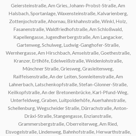
Geiersteinstraße, Am Gries, Johann-Probst-Straße, Am
S
Halsbach, Sportanlage, Waxensteinstraße, Kalvarienberg,
Zottenjochstraße, Ahornau, Birkhahnstraße, Winkl, Holz,
Fasanenstraße, Waldfriedhofstraße, Am Schloßwald,
Kapellengasse, Jugendherbergstraße, Am Langacker,
S
Gartenweg, Schulweg, Ludwig-Ganghofer-Straße,
Wernhergasse, Am Hirschbach, Amselstraße, Goethestraße,
Kranzer, Ertlhöfe, Edelweißstraße, Weidenlohstraße,
Münchner Straße, Griesweg, Grasleitenweg,
S
Raiffeisenstraße, An der Leiten, Sonnleitenstraße, Am
Lahnerbach, Latschenkopfstraße, Stefan-Glonner-Straße,
Keilkopfstraße, An der Bretonenbrücke, Karl-Pfund-Weg,
Unterfeldweg, Graben, Luitpolderhöfe, Auerhahnstraße,
Schellenburg, Wegscheider Straße, Dürrachstraße, Anton-
Dräxl-Straße, Stangengasse, Enzianstraße,
Grammersbergstraße, Oberreiterweg, Am Ried,
Eisvogelstraße, Lindenweg, Bahnhofstraße, Herwarthstraße,