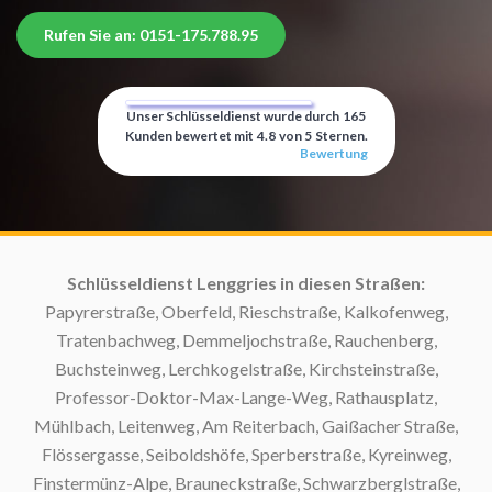
Rufen Sie an: 0151-175.788.95
Unser Schlüsseldienst wurde durch
165
Kunden bewertet mit
4.8
von
5
Sternen.
Bewertung
:
Schlüsseldienst Lenggries in diesen Straßen:
S
Papyrerstraße, Oberfeld, Rieschstraße, Kalkofenweg,
Tratenbachweg, Demmeljochstraße, Rauchenberg,
S
Buchsteinweg, Lerchkogelstraße, Kirchsteinstraße,
Professor-Doktor-Max-Lange-Weg, Rathausplatz,
Mühlbach, Leitenweg, Am Reiterbach, Gaißacher Straße,
Flössergasse, Seiboldshöfe, Sperberstraße, Kyreinweg,
Finstermünz-Alpe, Brauneckstraße, Schwarzberglstraße,