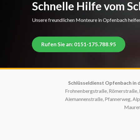
Schnelle Hilfe vom S
Unsere freundlichen Monteure in Opfenbach helfen 
Rufen Sie an: 0151-175.788.95
Schlüsseldienst Opfenbach in diesen Straßen
Frohnenbergstraße, Römerstraße, Dammstraße, Bi
Alemannenstraße, Pfannerweg, Alpenweg, Blumenwe
Maurersreute, Schrund