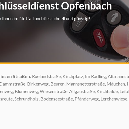
chlüsseldienst Opfenbach
Ihnen im Notfall und dies schnell und günstig!
:
Ruelandstraße, Kirchplatz, Im Radling, Altmannstraße, Tannenwe
rkenweg, Beuren, Mannsnetterstraße, Mäuchen, Heimenkircher Str
g, Wiesenstraße, Allgäustraße, Kirchhalde, Leiblachstraße, My
holz, Bodenseestraße, Pfänderweg, Lerchenwiese, Oberschwabenstr