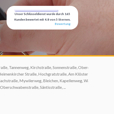
Unser Schlüsseldienst wurde durch
165
Kunden bewertet mit
4.8
von
5
Sternen.
Bewertung
g, Kirchstraße, Sonnenstraße, Obere Dorfstraße,
aße, Hochgratstraße, Am Klösterle, Steigstraße,
wilerweg, Bleichen, Kapellenweg, Waldburgstraße,
aße, Säntisstraße, ...