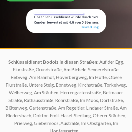
Unser Schlüsseldienst wurde durch
165
Kunden bewertet mit
4.8
von
5
Sternen.
Bewertung
Schlüsseldienst Bodolz in diesen Straßen:
Auf der Egg,
Flurstraße, Grundstraße, Am Bichele, Sennereistraße,
Rebweg, Am Bahnhof, Hoyerbergweg, Im Höfle, Obere
Flurstraße, Untere Steig, Ebnetweg, Kirchstraße, Torkelweg,
Weiherweg, Am Stäuben, Herrengartenstraße, Bettnauer
S
Straße, Rathausstraße, Rohrstraße, Im Moos, Dorfstraße,
Blütenweg, Gartenstraße, Am Regeltier, Lindauer Straße, Am
Riedersbach, Doktor-Emil-Hasel-Siedlung, Oberer Stäuben,
Prielweg, Giebelmoos, Austraße, Im Obstgarten, Im
Sc
Hopfengarten, ...