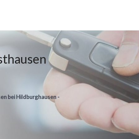
sthausen
sen bei Hildburghausen -