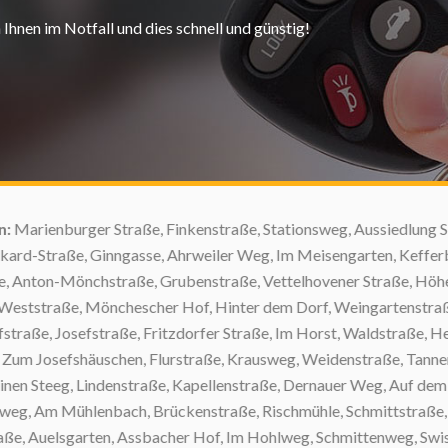
Ihnen im Notfall und dies schnell und günstig!
arienburger Straße, Finkenstraße, Stationsweg, Aussiedlung Sch
d-Straße, Ginngasse, Ahrweiler Weg, Im Meisengarten, Kefferberg
Anton-Mönchstraße, Grubenstraße, Vettelhovener Straße, Höhenh
ststraße, Mönchescher Hof, Hinter dem Dorf, Weingartenstraße, P
raße, Josefstraße, Fritzdorfer Straße, Im Horst, Waldstraße, Hem
Zum Josefshäuschen, Flurstraße, Krausweg, Weidenstraße, Tannenw
Steeg, Lindenstraße, Kapellenstraße, Dernauer Weg, Auf dem Seel
eg, Am Mühlenbach, Brückenstraße, Rischmühle, Schmittstraße, Am
e, Auelsgarten, Assbacher Hof, Im Hohlweg, Schmittenweg, Swistb