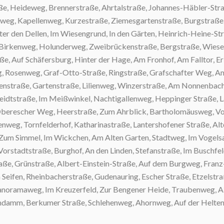
 Heideweg, Brennerstraße, Ahrtalstraße, Johannes-Häbler-Straß
g, Kapellenweg, Kurzestraße, Ziemesgartenstraße, Burgstraße,
den Dellen, Im Wiesengrund, In den Gärten, Heinrich-Heine-Stra
rkenweg, Holunderweg, Zweibrückenstraße, Bergstraße, Wiesenwe
, Auf Schäfersburg, Hinter der Hage, Am Fronhof, Am Falltor, Erle
osenweg, Graf-Otto-Straße, Ringstraße, Grafschafter Weg, Am Ra
aße, Gartenstraße, Lilienweg, Winzerstraße, Am Nonnenbach, Zw
dtstraße, Im Meißwinkel, Nachtigallenweg, Heppinger Straße, La
rescher Weg, Heerstraße, Zum Ahrblick, Bartholomäusweg, Von-
eg, Tornfelderhof, Katharinastraße, Lantershofener Straße, Alten
Zum Simmel, Im Wickchen, Am Alten Garten, Stadtweg, Im Vogelsa
stadtstraße, Burghof, An den Linden, Stefanstraße, Im Buschfeld, 
, Grünstraße, Albert-Einstein-Straße, Auf dem Burgweg, Franz-Wo
fen, Rheinbacherstraße, Gudenauring, Escher Straße, Etzelstraße
amaweg, Im Kreuzerfeld, Zur Bengener Heide, Traubenweg, Altba
amm, Berkumer Straße, Schlehenweg, Ahornweg, Auf der Helten, Am