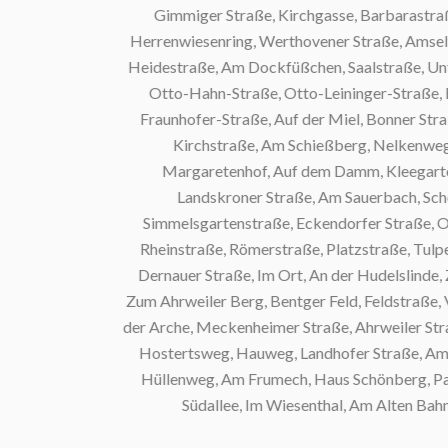
Gimmiger Straße, Kirchgasse, Barbarastraße,
Herrenwiesenring, Werthovener Straße, Amselwe
Heidestraße, Am Dockfüßchen, Saalstraße, Unter 
Otto-Hahn-Straße, Otto-Leininger-Straße, Bi
Fraunhofer-Straße, Auf der Miel, Bonner Straße
Kirchstraße, Am Schießberg, Nelkenweg, R
Margaretenhof, Auf dem Damm, Kleegartenstr
Landskroner Straße, Am Sauerbach, Schei
Simmelsgartenstraße, Eckendorfer Straße, Obe
Rheinstraße, Römerstraße, Platzstraße, Tulpenw
Dernauer Straße, Im Ort, An der Hudelslinde, 
Zum Ahrweiler Berg, Bentger Feld, Feldstraße, Vor
der Arche, Meckenheimer Straße, Ahrweiler Straße
Hostertsweg, Hauweg, Landhofer Straße, Am Sei
Hüllenweg, Am Frumech, Haus Schönberg, Panor
Südallee, Im Wiesenthal, Am Alten Bahnd