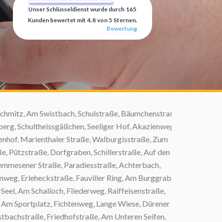
Unser Schlüsseldienst wurde durch
165
Kunden bewertet mit
4.8
von
5
Sternen.
Bewertung
mitz, Am Swistbach, Schulstraße, Bäumchenstraße,
, Schultheissgäßchen, Seeliger Hof, Akazienweg,
of, Marienthaler Straße, Walburgisstraße, Zum
ützstraße, Dorfgraben, Schillerstraße, Auf den
mesener Straße, Paradiesstraße, Achterbach,
eg, Erleheckstraße, Fauviller Ring, Am Burggraben,
, Am Schalloch, Fliederweg, Raiffeisenstraße,
 Sportplatz, Fichtenweg, Lange Wiese, Dürener
achstraße, Friedhofstraße, Am Unteren Seifen,