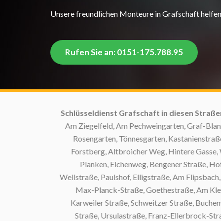
Unsere freundlichen Monteure in Grafschaft helfen 
Rufen Sie an: 0151-175.788.95
Schlüsseldienst Grafschaft in diesen Straßen:
M
Am Ziegelfeld, Am Pechweingarten, Graf-Blankar
Rosengarten, Tönnesgarten, Kastanienstraße, 
Forstberg, Altbroicher Weg, Hintere Gasse, We
Planken, Eichenweg, Bengener Straße, Hofst
Wellstraße, Paulshof, Elligstraße, Am Flipsbach, 
Max-Planck-Straße, Goethestraße, Am Kleinen 
Karweiler Straße, Schweitzer Straße, Buchenw
Straße, Ursulastraße, Franz-Ellerbrock-Straß