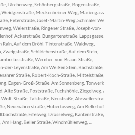
e, Lärchenweg, Schönbergstraße, Bogenstraße,
 Weidgenstraße, Meckenheimer Weg, Mariengasse,
ße, Peterstraße, Josef-Martin-Weg, Schmaler Weg,
g, Weierstraße, Ringener Straße, Joseph-von-
nhof, Ackerstraße, Bungartenstraße, Lappsgasse,
in, Auf dem Bröhl, Tintenstraße, Waldweg,
eigstraße, Schildchenstraße, Auf dem Stein,
mbertusstraße, Wernher-von-Braun-Straße,
der-Leyenstraße, Am Weißen Stein, Bachstraße,
ahrer Straße, Robert-Koch-Straße, Mittelstraße,
ng, Eugen-Groß-Straße, Am Sonnenberg, Tonwerk,
Alte Straße, Poststraße, Fuchshöhle, Ziegelweg, An
lf-Straße, Talstraße, Neustraße, Ahrweilerstraße,
, Neuenahrerstraße, Hubertusweg, Am Bellerhof,
chstraße, Eifelweg, Drosselweg, Kantenstraße,
 Hang, Beller Straße, Windmühlenweg, ...