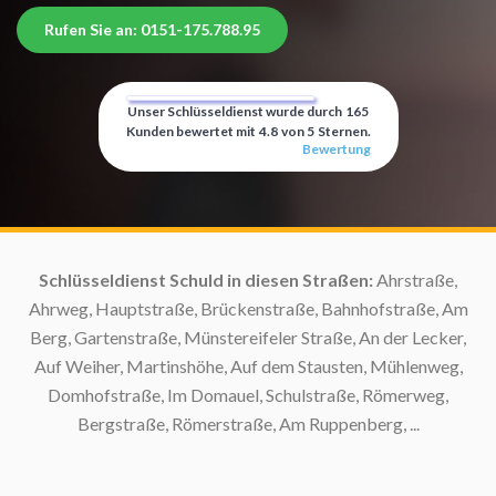
Rufen Sie an: 0151-175.788.95
Unser Schlüsseldienst wurde durch
165
Kunden bewertet mit
4.8
von
5
Sternen.
Bewertung
Schlüsseldienst Schuld in diesen Straßen:
Ahrstraße,
Ahrweg, Hauptstraße, Brückenstraße, Bahnhofstraße, Am
Berg, Gartenstraße, Münstereifeler Straße, An der Lecker,
Auf Weiher, Martinshöhe, Auf dem Stausten, Mühlenweg,
Domhofstraße, Im Domauel, Schulstraße, Römerweg,
Bergstraße, Römerstraße, Am Ruppenberg, ...
S