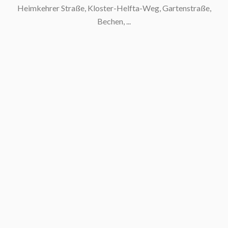
Heimkehrer Straße, Kloster-Helfta-Weg, Gartenstraße,
Bechen, ...
S
S
S
S