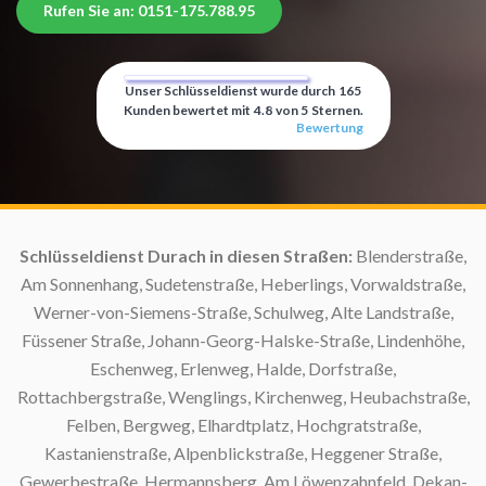
Rufen Sie an: 0151-175.788.95
Unser Schlüsseldienst wurde durch
165
Kunden bewertet mit
4.8
von
5
Sternen.
Bewertung
Schlüsseldienst Durach in diesen Straßen:
Blenderstraße,
Am Sonnenhang, Sudetenstraße, Heberlings, Vorwaldstraße,
Werner-von-Siemens-Straße, Schulweg, Alte Landstraße,
Sc
Füssener Straße, Johann-Georg-Halske-Straße, Lindenhöhe,
Eschenweg, Erlenweg, Halde, Dorfstraße,
S
Rottachbergstraße, Wenglings, Kirchenweg, Heubachstraße,
Felben, Bergweg, Elhardtplatz, Hochgratstraße,
Kastanienstraße, Alpenblickstraße, Heggener Straße,
Gewerbestraße, Hermannsberg, Am Löwenzahnfeld, Dekan-