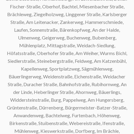
Fischer-Straße, Oberhof, Bachtel, Miesenbacher Straße,
Brächleweg, Ziegelholzweg, Linggener Straße, Karlsberger
Straße, Am Leitenacker, Zankerweg, Hammerschmiede,
Laufen, Sonnenstraße, Bärenkopfweg, An der Halde,
Ulmenweg, Geigerweg, Buchenweg, Bubenberg,
Mühlenplatz, Mittagstraße, Weidach-Siedlung,
Höfatsstraße, Oberhofer Straße, Am Weiher, Wurms Bichl,
Siedlerstraße, Steinebergstraße, Feldweg, Am Katzenbühl,
Sc
Kapellenweg, Sportplatzweg, Sägmühlenweg,
Bäuerlingerweg, Weidenstraße, Eichenstraße, Weidacher
Straße, Duracher Straße, Bahnhofstraße, Rubihornweg, An
der Linde, Heberlinger Straße, Ahornweg, Bäuerlings,
S
Widdersteinstraße, Burg, Pappelweg, Am Hungersberg,
Grüntenstraße, Dürrenberg, Bürgermeister-Batzer-Straße,
S
Anwandenweg, Bachtelweg, Furtenbach, Höhenweg,
Birkenstraße, Stuibenstraße, Webereistraße, Ifenstraße,
Mühlenweg, Kieswerkstraße, Dorfberg, Im Brächle,