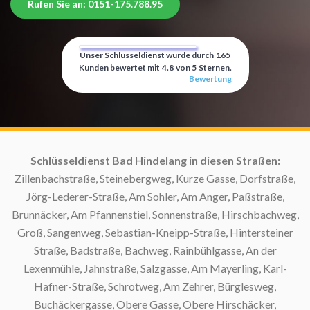
Rufen Sie an: 0151-175.788.95
Unser Schlüsseldienst wurde durch
165
Kunden bewertet mit
4.8
von
5
Sternen.
Bewertung
Schlüsseldienst Bad Hindelang in diesen Straßen:
S
Zillenbachstraße, Steinebergweg, Kurze Gasse, Dorfstraße,
Jörg-Lederer-Straße, Am Sohler, Am Anger, Paßstraße,
Brunnäcker, Am Pfannenstiel, Sonnenstraße, Hirschbachweg,
Groß, Sangenweg, Sebastian-Kneipp-Straße, Hintersteiner
Straße, Badstraße, Bachweg, Rainbühlgasse, An der
Lexenmühle, Jahnstraße, Salzgasse, Am Mayerling, Karl-
Hafner-Straße, Schrotweg, Am Zehrer, Bürglesweg,
Buchäckergasse, Obere Gasse, Obere Hirschäcker,
Sc