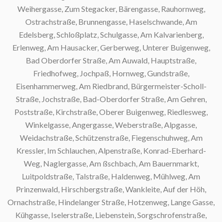
Weihergasse, Zum Stegacker, Bärengasse, Rauhornweg,
Ostrachstraße, Brunnengasse, Haselschwande, Am
Edelsberg, Schloßplatz, Schulgasse, Am Kalvarienberg,
Erlenweg, Am Hausacker, Gerberweg, Unterer Buigenweg,
S
Bad Oberdorfer Straße, Am Auwald, Hauptstraße,
Friedhofweg, Jochpaß, Hornweg, Gundstraße,
S
Eisenhammerweg, Am Riedbrand, Bürgermeister-Scholl-
Straße, Jochstraße, Bad-Oberdorfer Straße, Am Gehren,
Poststraße, Kirchstraße, Oberer Buigenweg, Riedlesweg,
Winkelgasse, Angergasse, Weberstraße, Alpgasse,
S
Weidachstraße, Schützenstraße, Fiegenschuhweg, Am
Kressler, Im Schlauchen, Alpenstraße, Konrad-Eberhard-
Weg, Naglergasse, Am ßschbach, Am Bauernmarkt,
Luitpoldstraße, Talstraße, Haldenweg, Mühlweg, Am
Prinzenwald, Hirschbergstraße, Wankleite, Auf der Höh,
Ornachstraße, Hindelanger Straße, Hotzenweg, Lange Gasse,
S
Kühgasse, Iselerstraße, Liebenstein, Sorgschrofenstraße,