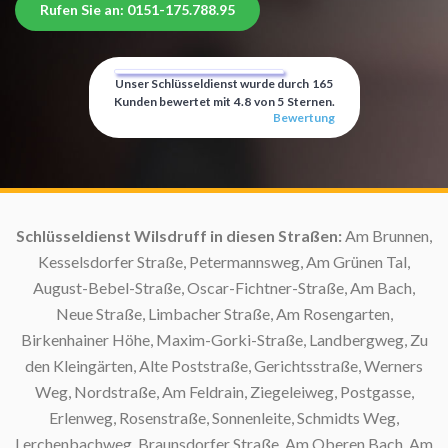
Rufen Sie an: 0151-175.788.95
Unser Schlüsseldienst wurde durch
165
Kunden bewertet mit
4.8
von
5
Sternen.
Bewertung
:
Schlüsseldienst Wilsdruff in diesen Straßen:
Am Brunnen,
Kesselsdorfer Straße, Petermannsweg, Am Grünen Tal,
August-Bebel-Straße, Oscar-Fichtner-Straße, Am Bach,
Neue Straße, Limbacher Straße, Am Rosengarten,
Birkenhainer Höhe, Maxim-Gorki-Straße, Landbergweg, Zu
S
den Kleingärten, Alte Poststraße, Gerichtsstraße, Werners
Weg, Nordstraße, Am Feldrain, Ziegeleiweg, Postgasse,
Erlenweg, Rosenstraße, Sonnenleite, Schmidts Weg,
Lerchenbachweg, Braunsdorfer Straße, Am Oberen Bach, Am
S