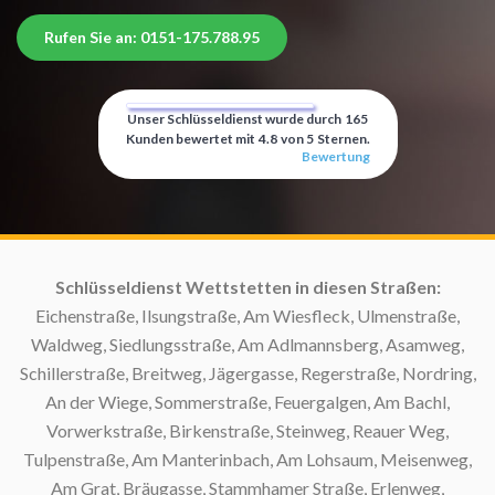
Rufen Sie an: 0151-175.788.95
Unser Schlüsseldienst wurde durch
165
Kunden bewertet mit
4.8
von
5
Sternen.
Bewertung
n:
Schlüsseldienst Wettstetten in diesen Straßen:
Eichenstraße, Ilsungstraße, Am Wiesfleck, Ulmenstraße,
Waldweg, Siedlungsstraße, Am Adlmannsberg, Asamweg,
Schillerstraße, Breitweg, Jägergasse, Regerstraße, Nordring,
An der Wiege, Sommerstraße, Feuergalgen, Am Bachl,
Sc
Vorwerkstraße, Birkenstraße, Steinweg, Reauer Weg,
Tulpenstraße, Am Manterinbach, Am Lohsaum, Meisenweg,
S
Am Grat, Bräugasse, Stammhamer Straße, Erlenweg,