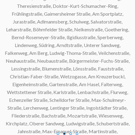
Theresienstraße, Doktor-Kurt-Schumacher-Ring,
Frühlingstraße, Gaimersheimer Straße, Am Sportplatz,
Jurastraße, Adlmannsberg, Schulweg, Salvatorstraße,
Leharstraße, Böhmfelder Straße, Nelkenstraße, Goethering,
Bernd-Rosemeyer-Straße, ßgidiusstraße, Sperberweg,
Lindenweg, Südring, Arndtstraße, Unterer Sandweg,
Falkenweg, Am Berg, Ludwig-Thoma-Straße, Veilchenstraße,
Neuhaustraße, Neubaustraße, Bürgermeister-Fuchs-Straße,
Lessingstraße, Blumenstraße, Lönsstraße, Fauststraße,
Christian-Faber-Straße, Wetzogasse, Am Kreuzerbuckl,
Eigenheimstraße, Gartenstraße, Am Hasel, Falterweg,
Wettstettener Straße, Karlstraße, Lenbachstraße, Flurweg,
Echenzeller Straße, Schelldorfer Straße, Max-Schulmeyr-
S
Straße, Lerchenweg, Lentinger Straße, Ingolstädter Straße,
Fliederstraße, Bachstraße, Mozartstraße, Wiesenweg,
Kirchplatz, Oberer Sandweg, Ludwigstraße, Schubertstraße,
Jahnstraße, Max-Emanuel-Straße, Martinstraße,