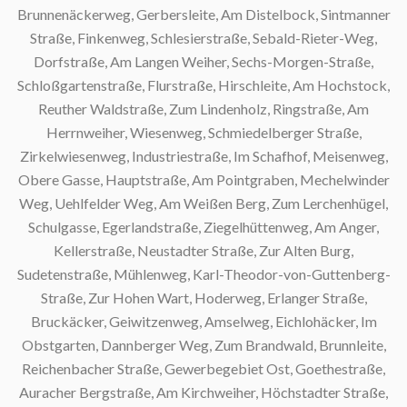
Brunnenäckerweg, Gerbersleite, Am Distelbock, Sintmanner
Straße, Finkenweg, Schlesierstraße, Sebald-Rieter-Weg,
Dorfstraße, Am Langen Weiher, Sechs-Morgen-Straße,
Schloßgartenstraße, Flurstraße, Hirschleite, Am Hochstock,
M
Reuther Waldstraße, Zum Lindenholz, Ringstraße, Am
Herrnweiher, Wiesenweg, Schmiedelberger Straße,
Zirkelwiesenweg, Industriestraße, Im Schafhof, Meisenweg,
Obere Gasse, Hauptstraße, Am Pointgraben, Mechelwinder
S
Weg, Uehlfelder Weg, Am Weißen Berg, Zum Lerchenhügel,
Schulgasse, Egerlandstraße, Ziegelhüttenweg, Am Anger,
Kellerstraße, Neustadter Straße, Zur Alten Burg,
Sudetenstraße, Mühlenweg, Karl-Theodor-von-Guttenberg-
Straße, Zur Hohen Wart, Hoderweg, Erlanger Straße,
Bruckäcker, Geiwitzenweg, Amselweg, Eichlohäcker, Im
S
Obstgarten, Dannberger Weg, Zum Brandwald, Brunnleite,
Reichenbacher Straße, Gewerbegebiet Ost, Goethestraße,
Auracher Bergstraße, Am Kirchweiher, Höchstadter Straße,