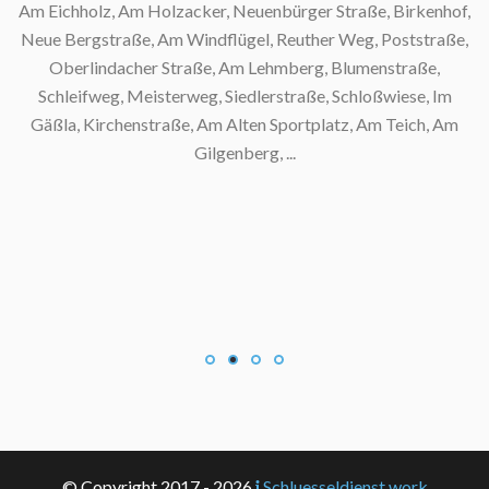
Am Eichholz, Am Holzacker, Neuenbürger Straße, Birkenhof,
Neue Bergstraße, Am Windflügel, Reuther Weg, Poststraße,
Oberlindacher Straße, Am Lehmberg, Blumenstraße,
Schleifweg, Meisterweg, Siedlerstraße, Schloßwiese, Im
Gäßla, Kirchenstraße, Am Alten Sportplatz, Am Teich, Am
Gilgenberg, ...
S
S
© Copyright 2017 - 2026
Schluesseldienst.work