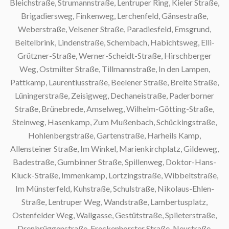
Bleichstraße, Strumannstraße, Lentruper Ring, Kieler Straße,
Brigadiersweg, Finkenweg, Lerchenfeld, Gänsestraße,
Weberstraße, Velsener Straße, Paradiesfeld, Emsgrund,
Beitelbrink, Lindenstraße, Schembach, Habichtsweg, Elli-
Grützner-Straße, Werner-Scheidt-Straße, Hirschberger
Weg, Ostmilter Straße, Tillmannstraße, In den Lampen,
Pattkamp, Laurentiusstraße, Beelener Straße, Breite Straße,
Lüningerstraße, Zeisigweg, Dechaneistraße, Paderborner
Straße, Brünebrede, Amselweg, Wilhelm-Götting-Straße,
Steinweg, Hasenkamp, Zum Mußenbach, Schückingstraße,
Hohlenbergstraße, Gartenstraße, Harheils Kamp,
Allensteiner Straße, Im Winkel, Marienkirchplatz, Gildeweg,
Badestraße, Gumbinner Straße, Spillenweg, Doktor-Hans-
Kluck-Straße, Immenkamp, Lortzingstraße, Wibbeltstraße,
Im Münsterfeld, Kuhstraße, Schulstraße, Nikolaus-Ehlen-
Straße, Lentruper Weg, Wandstraße, Lambertusplatz,
Ostenfelder Weg, Wallgasse, Gestütstraße, Splieterstraße,
Drenbrüggenstraße, Freckenhorster Straße, Neustraße,