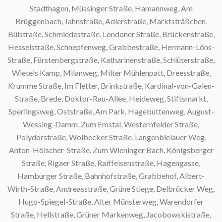
Stadthagen, Müssinger Straße, Hamannweg, Am
Brüggenbach, Jahnstraße, Adlerstraße, Marktsträßchen,
Bülstraße, Schmiedestraße, Londoner Straße, Brückenstraße,
S
Hesselstraße, Schnepfenweg, Grabbestraße, Hermann-Löns-
Straße, Fürstenbergstraße, Katharinenstraße, Schlüterstraße,
Wietels Kamp, Milanweg, Milter Mühlenpatt, Dreesstraße,
Krumme Straße, Im Fletter, Brinkstraße, Kardinal-von-Galen-
Straße, Brede, Doktor-Rau-Allee, Heideweg, Stiftsmarkt,
Sperlingsweg, Oststraße, Am Park, Hagebuttenweg, August-
S
Wessing-Damm, Zum Emstal, Westernfelder Straße,
Polydorstraße, Wolbecker Straße, Langenbielauer Weg,
S
Anton-Hölscher-Straße, Zum Wieninger Bach, Königsberger
Straße, Rigaer Straße, Raiffeisenstraße, Hagengasse,
Hamburger Straße, Bahnhofstraße, Grabbehof, Albert-
Wirth-Straße, Andreasstraße, Grüne Stiege, Delbrücker Weg,
Hugo-Spiegel-Straße, Alter Münsterweg, Warendorfer
Straße, Hellstraße, Grüner Markenweg, Jacobowskistraße,