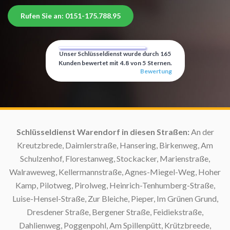
Rufen Sie an: 0151-175.788.95
Unser Schlüsseldienst wurde durch
165
Kunden bewertet mit
4.8
von
5
Sternen.
Bewertung
f:
Schlüsseldienst Warendorf in diesen Straßen:
An der
Kreutzbrede, Daimlerstraße, Hansering, Birkenweg, Am
Schulzenhof, Florestanweg, Stockacker, Marienstraße,
S
Walraweweg, Kellermannstraße, Agnes-Miegel-Weg, Hoher
Kamp, Pilotweg, Pirolweg, Heinrich-Tenhumberg-Straße,
Luise-Hensel-Straße, Zur Bleiche, Pieper, Im Grünen Grund,
Dresdener Straße, Bergener Straße, Feidiekstraße,
Dahlienweg, Poggenpohl, Am Spillenpütt, Krützbreede,