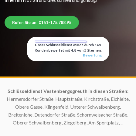
Rufen Sie an: 0151-175.788.95
Unser Schlüsseldienst wurde durch
165
Kunden bewertet mit
4.8
von
5
Sternen.
Bewertung
Schlüsseldienst Vestenbergsgreuth in diesen Straßen:
Hermersdorfer Straße, Hauptstraße, Kirchstraße, Eichleite,
Obere Gasse, Klingenfeld, Unterer Schwalbenberg,
Breitenlohe, Dutendorfer Straße, Schornweisacher Straße,
Oberer Schwalbenberg, Ziegelberg, Am Sportplatz, ...
S