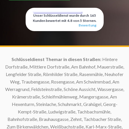
Unser Schlüsseldienst wurde durch
165
Kunden bewertet mit
4.8
von
5
Sternen.
Bewertung
Schlüsseldienst Themar in diesen Straßen:
Hintere
Dorfstraße, Mittlere Dorfstraße, Am Bahnhof, Mauerstraße,
Lengfelder Straße, Römhilder Straße, Rasenmühle, Neuhofer
Weg, Traubengasse, Rosengasse, Am Schwimmbad, Am
Werragrund, Feldsteinstraße, Schöne Aussicht, Wassergasse,
S
Krämerstraße, Schleifmühlenweg, Mangersgasse, Am
Hexenturm, Steinlache, Schuhmarkt, Grahügel, Georg-
S
Kempt-Straße, Ludwigstraße, Tachbachsmühle,
Bahnhofstraße, Brauhausgasse, Zehnt, Tachbacher Straße,
S
Zum Birkenwäldchen, Weißbachstraße, Karl-Marx-Straße,