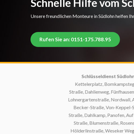
Schnelle Hilfe vom Sc
Unsere freundlichen Monteure in Südlohn helfen Ihn
Rufen Sie an: 0151-175.788.95
Schlüsseldienst Südlohn in diesen Straß
Kettelerplatz, Bomkampstegge, Grüner Weg, Ru
Straße, Dahlienweg, Fünfhausen, Grüwwel, Bree, 
Lohnergartenstraße, Nordwall, Alte Stadtlohner S
Becker-Straße, Von-Keppel-Straße, Schillerst
Straße, Dahlkamp, Panofen, Auf dem Rott, Ossensc
Straße, Blumenstraße, Rosenstraße, Moate, Fr
Hölderlinstraße, Weseker Weg, Am Großen Busch