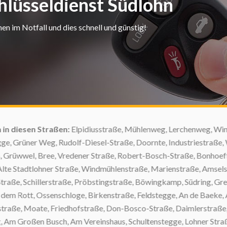
hlüsseldienst Südlohn
en im Notfall und dies schnell und günstig!
en:
Elpidiusstraße, Mühlenweg, Lerchenweg, Windthorststraße, Vi
dolf-Diesel-Straße, Doornte, Industriestraße, Wiesken, Uhlands
Vredener Straße, Robert-Bosch-Straße, Bonhoefferstraße, Jakobis
traße, Windmühlenstraße, Marienstraße, Amselstraße, Droste-Hüls
raße, Pröbstingstraße, Böwingkamp, Südring, Grenzweg, Wibbelts
hloge, Birkenstraße, Feldstegge, An de Baeke, Am Friedhof, Von
iedhofstraße, Don-Bosco-Straße, Daimlerstraße, Gartenstraße, 
, Am Vereinshaus, Schultenstegge, Lohner Straße, Eschstraße, U