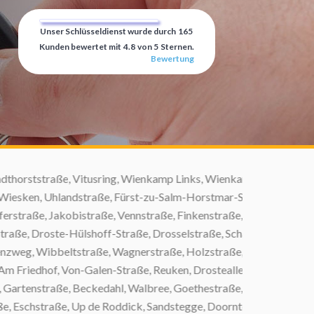
Unser Schlüsseldienst wurde durch
165
Kunden bewertet mit
4.8
von
5
Sternen.
Bewertung
tusring, Wienkamp Links, Wienkamp Rechts,
traße, Fürst-zu-Salm-Horstmar-Straße, Burloer
traße, Vennstraße, Finkenstraße, Haus Volmering,
hoff-Straße, Drosselstraße, Scharperloh, Pfarrer-
traße, Wagnerstraße, Holzstraße, Winterswyker
-Galen-Straße, Reuken, Drosteallee, Hans-Böckler-
Beckedahl, Walbree, Goethestraße, Hämingkamp,
p de Roddick, Sandstegge, Doornteweg, Paßkamp,