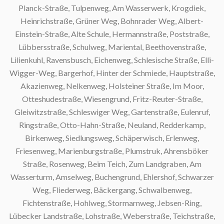
Planck-Straße, Tulpenweg, Am Wasserwerk, Krogdiek,
S
Heinrichstraße, Grüner Weg, Bohnrader Weg, Albert-
Einstein-Straße, Alte Schule, Hermannstraße, Poststraße,
S
Lübbersstraße, Schulweg, Mariental, Beethovenstraße,
Lilienkuhl, Ravensbusch, Eichenweg, Schlesische Straße, Elli-
Wigger-Weg, Bargerhof, Hinter der Schmiede, Hauptstraße,
Akazienweg, Nelkenweg, Holsteiner Straße, Im Moor,
Otteshudestraße, Wiesengrund, Fritz-Reuter-Straße,
Gleiwitzstraße, Schleswiger Weg, Gartenstraße, Eulenruf,
Ringstraße, Otto-Hahn-Straße, Neuland, Redderkamp,
Birkenweg, Siedlungsweg, Schäperwisch, Erlenweg,
Friesenweg, Marienburgstraße, Plumstruk, Ahrensböker
Straße, Rosenweg, Beim Teich, Zum Landgraben, Am
Wasserturm, Amselweg, Buchengrund, Ehlershof, Schwarzer
Weg, Fliederweg, Bäckergang, Schwalbenweg,
Fichtenstraße, Hohlweg, Stormarnweg, Jebsen-Ring,
Lübecker Landstraße, Lohstraße, Weberstraße, Teichstraße,