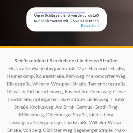
Unser Schlüsseldienst wurde durch
165
Kunden bewertet mit
4.8
von
5
Sternen.
Bewertung
Schlüsseldienst Stockelsdorf in diesen Straßen:
S
Flurstraße, Waldenburger Straße, Max-Hamerich-Straße,
Hahnenkamp, Konradstraße, Parkweg, Malkendorfer Weg,
S
Rilkestraße, Wilhelm-Westphal-Straße, Tannenbergstraße,
Gillwisch, Eichhörnchenweg, Ravenshörn, Grenzweg, Clever
Sc
Landstraße, Apfelgarten, Dürerstraße, Lindenweg, Tilsiter
Straße, Krokusweg, Am Brink, Gertrud-Groth-Ring,
S
Mühlenberg, Oldenburger Straße, Kiebitzberg,
Lessingstraße, Segeberger Landstraße, Wilhelm-Wisser-
Straße, Voßberg, Görlitzer Weg, Segeberger Straße, Max-