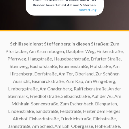
Kunden bewertet mit
4.8
von
5
Sternen.
Bewertung
g:
Schlüsseldienst Steffenberg in diesen Straßen:
Zum
Pfortacker, Am Krummbogen, Dautpher Weg, Finkenstraße,
Pfarrweg, Hangstraße, Hausebachstraße, Erfurter Straße,
Steinweg, Bauhofstraße, Brunnenstraße, Hofstraße, Am
Hirzenberg, Dorfstraße, Am Tor, Oberland, Zur Schönen
S
Aussicht, Bismarckstraße, Zum Kap, Am Wingeberg,
Limbergstraße, Am Gnadenberg, Raiffeisenstraße, An der
Steinmark, Friedhofstraße, Selbachstraße, Auf der Au, Am
Mühlrain, Sonnenstraße, Zum Eschenbach, Biengarten,
S
Lindenstraße, Sandstraße, Feldstraße, Hinter dem Helges,
Altehof, Einhardtstraße, Friedrichstraße, Eilohstraße,
S
Jahnstraße, Am Scheid, Am Loh, Obergasse, Hohe Straße,