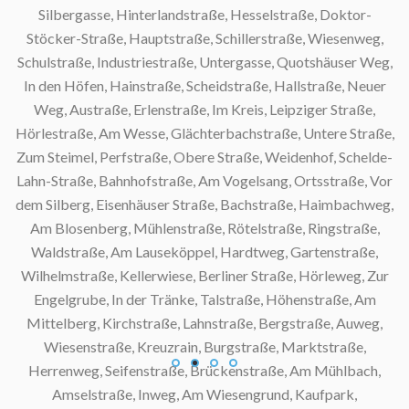
Silbergasse, Hinterlandstraße, Hesselstraße, Doktor-
Stöcker-Straße, Hauptstraße, Schillerstraße, Wiesenweg,
Schulstraße, Industriestraße, Untergasse, Quotshäuser Weg,
S
In den Höfen, Hainstraße, Scheidstraße, Hallstraße, Neuer
Weg, Austraße, Erlenstraße, Im Kreis, Leipziger Straße,
S
Hörlestraße, Am Wesse, Glächterbachstraße, Untere Straße,
Zum Steimel, Perfstraße, Obere Straße, Weidenhof, Schelde-
S
Lahn-Straße, Bahnhofstraße, Am Vogelsang, Ortsstraße, Vor
dem Silberg, Eisenhäuser Straße, Bachstraße, Haimbachweg,
Am Blosenberg, Mühlenstraße, Rötelstraße, Ringstraße,
Waldstraße, Am Lauseköppel, Hardtweg, Gartenstraße,
Wilhelmstraße, Kellerwiese, Berliner Straße, Hörleweg, Zur
Engelgrube, In der Tränke, Talstraße, Höhenstraße, Am
Mittelberg, Kirchstraße, Lahnstraße, Bergstraße, Auweg,
Wiesenstraße, Kreuzrain, Burgstraße, Marktstraße,
Herrenweg, Seifenstraße, Brückenstraße, Am Mühlbach,
Amselstraße, Inweg, Am Wiesengrund, Kaufpark,