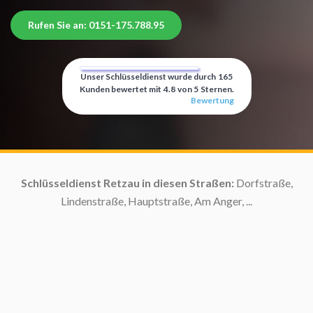
Rufen Sie an: 0151-175.788.95
Unser Schlüsseldienst wurde durch
165
Kunden bewertet mit
4.8
von
5
Sternen.
Bewertung
Schlüsseldienst Retzau in diesen Straßen:
Dorfstraße,
Lindenstraße, Hauptstraße, Am Anger, ...
S