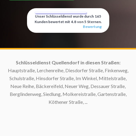
Unser Schlüsseldienst wurde durch
165
Kunden bewertet mit
4.8
von
5
Sternen.
Bewertung
f:
Schlüsseldienst Quellendorf in diesen Straßen:
S
Hauptstraße, Lerchenreihe, Diesdorfer Straße, Finkenweg,
Schulstraße, Hinsdorfer Straße, Im Winkel, Mittelstraße,
Neue Reihe, Bäckereifeld, Neuer Weg, Dessauer Straße,
Berglindenweg, Siedlung, Molkereistraße, Gartenstraße,
S
Köthener Straße, ...
S