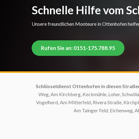
Schnelle Hilfe vom S
Unsere freundlichen Monteure in Ottenhofen helfen 
Rufen Sie an: 0151-175.788.95
Schlüsseldienst Ottenhofen in diesen Straßen:
Weg, Am Kirchberg, Keckmühle, Loher, Schwillach
Vogelherd, Am Mitterfeld, Rivera Straße, Kirchpl
Am Tainger Feld, Eichenweg, Aha