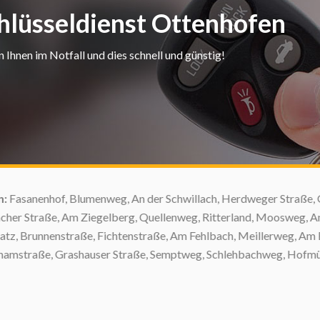
chlüsseldienst Ottenhofen
Ihnen im Notfall und dies schnell und günstig!
Fasanenhof, Blumenweg, An der Schwillach, Herdweger Straße, G
er Straße, Am Ziegelberg, Quellenweg, Ritterland, Moosweg, Am L
atz, Brunnenstraße, Fichtenstraße, Am Fehlbach, Meillerweg, Am E
mstraße, Grashauser Straße, Semptweg, Schlehbachweg, Hofmühle,