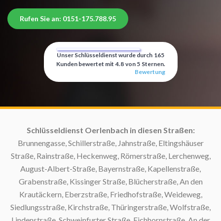
Rufen Sie an: 0151-175.788.95
Unser Schlüsseldienst wurde durch
165
Kunden bewertet mit
4.8
von
5
Sternen.
Bewertung
h:
Schlüsseldienst Oerlenbach in diesen Straßen:
Sc
Brunnengasse, Schillerstraße, Jahnstraße, Eltingshäuser
Straße, Rainstraße, Heckenweg, Römerstraße, Lerchenweg,
S
August-Albert-Straße, Bayernstraße, Kapellenstraße,
Grabenstraße, Kissinger Straße, Blücherstraße, An den
Krautäckern, Eberzstraße, Friedhofstraße, Weideweg,
Siedlungsstraße, Kirchstraße, Thüringerstraße, Wolfstraße,
Lindenstraße, Schweinfurter Straße, Eichhornstraße, An der