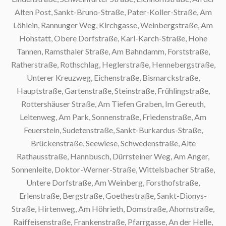
Alten Post, Sankt-Bruno-Straße, Pater-Koller-Straße, Am
Löhlein, Rannunger Weg, Kirchgasse, Weinbergstraße, Am
Hohstatt, Obere Dorfstraße, Karl-Karch-Straße, Hohe
Tannen, Ramsthaler Straße, Am Bahndamm, Forststraße,
Ratherstraße, Rothschlag, Heglerstraße, Hennebergstraße,
Unterer Kreuzweg, Eichenstraße, Bismarckstraße,
Hauptstraße, Gartenstraße, Steinstraße, Frühlingstraße,
Rottershäuser Straße, Am Tiefen Graben, Im Gereuth,
Leitenweg, Am Park, Sonnenstraße, Friedenstraße, Am
S
Feuerstein, Sudetenstraße, Sankt-Burkardus-Straße,
Brückenstraße, Seewiese, Schwedenstraße, Alte
S
Rathausstraße, Hannbusch, Dürrsteiner Weg, Am Anger,
Sonnenleite, Doktor-Werner-Straße, Wittelsbacher Straße,
Untere Dorfstraße, Am Weinberg, Forsthofstraße,
Erlenstraße, Bergstraße, Goethestraße, Sankt-Dionys-
Straße, Hirtenweg, Am Höhrieth, Domstraße, Ahornstraße,
Raiffeisenstraße, Frankenstraße, Pfarrgasse, An der Helle,