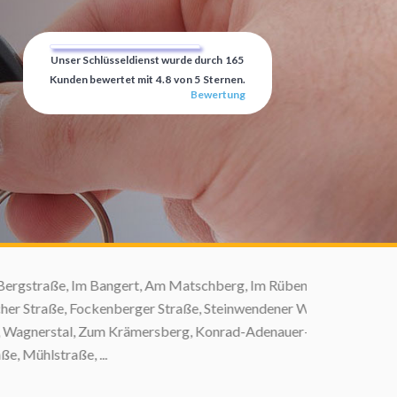
Unser Schlüsseldienst wurde durch
165
Kunden bewertet mit
4.8
von
5
Sternen.
Bewertung
rgstraße, Im Bangert, Am Matschberg, Im Rübental,
 Straße, Fockenberger Straße, Steinwendener Weg,
Wagnerstal, Zum Krämersberg, Konrad-Adenauer-
ühlstraße, ...