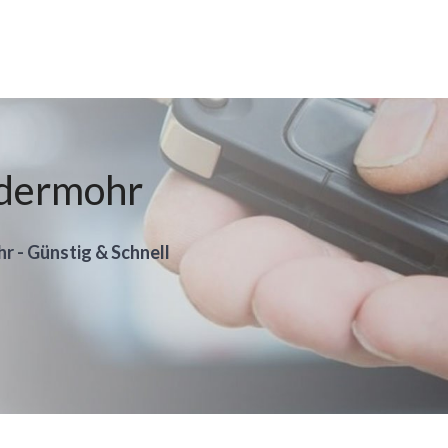
edermohr
hr - Günstig & Schnell