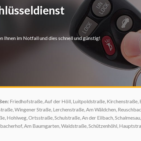
hlüsseldienst
 Ihnen im Notfall und dies schnell und günstig!
:
Friedhofstraße, Auf der Höll, Luitpoldstraße, Kirchenstraße, Be
ße, Wingener Straße, Lerchenstraße, Am Wäldchen, Reuschbacher
Hohlweg, Ortsstraße, Schulstraße, An der Eilbach, Schalmesau, 
cherhof, Am Baumgarten, Waldstraße, Schützenhöhl, Hauptstraße, M