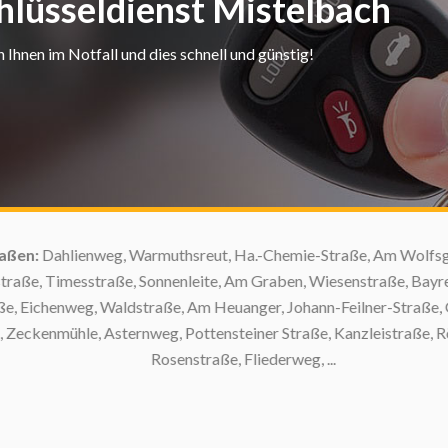
hlüsseldienst Mistelbach
Ihnen im Notfall und dies schnell und günstig!
en:
Dahlienweg, Warmuthsreut, Ha.-Chemie-Straße, Am Wolfsgarte
e, Timesstraße, Sonnenleite, Am Graben, Wiesenstraße, Bayreut
 Eichenweg, Waldstraße, Am Heuanger, Johann-Feilner-Straße, Ge
eckenmühle, Asternweg, Pottensteiner Straße, Kanzleistraße, Röt
Rosenstraße, Fliederweg, ...