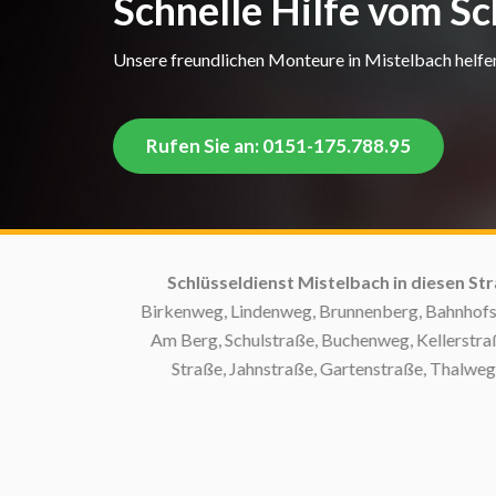
Schnelle Hilfe vom Sc
Unsere freundlichen Monteure in Mistelbach helfen 
Rufen Sie an: 0151-175.788.95
Schlüsseldienst Mistelbach in diesen Straß
Birkenweg, Lindenweg, Brunnenberg, Bahnhofstraß
Am Berg, Schulstraße, Buchenweg, Kellerstraße,
Straße, Jahnstraße, Gartenstraße, Thalweg, Z