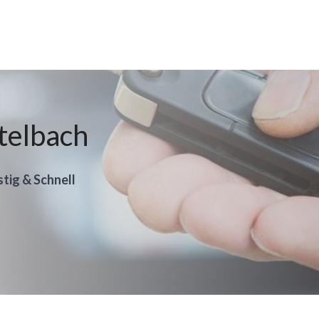
telbach
stig & Schnell