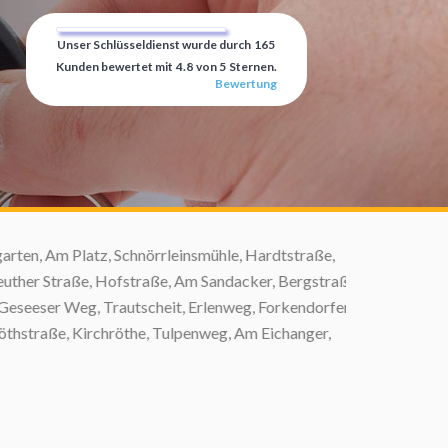
Unser Schlüsseldienst wurde durch
165
Kunden bewertet mit
4.8
von
5
Sternen.
Bewertung
n, Am Platz, Schnörrleinsmühle, Hardtstraße,
her Straße, Hofstraße, Am Sandacker, Bergstraße,
seeser Weg, Trautscheit, Erlenweg, Forkendorfer
hstraße, Kirchröthe, Tulpenweg, Am Eichanger,