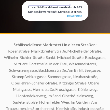
Unser Schlüsseldienst wurde durch
165
Kunden bewertet mit
4.8
von
5
Sternen.
Bewertung
t:
Schlüsseldienst Marktsteft in diesen Straßen:
Rosenstraße, Marktbreiter Straße, Michelfelder Straße,
Wilhelm-Richter-Straße, Sankt-Michael-Straße, Bocksgasse,
S
Mittlere Dorfstraße, In der Trau, Wasenmeisterei,
Schwarzengasse, Backhausstraße, Am Birkli, Seegasse,
S
Strumpfwirkergasse, Sammetgasse, Neubaustraße,
Oberlehrer-Schäfer-Straße, Kitzinger Straße, Obere
Maingasse, Herrnstraße, Froschgasse, Köhlenweg,
Hopfenäckerweg, Im Sand, Oberhölzleinsweg,
Sudetenstraße, Hohenfelder Weg, Im Gärtlein, Am
Traugraben, Im Storchennest, Keerlstraße, Industriestraße,