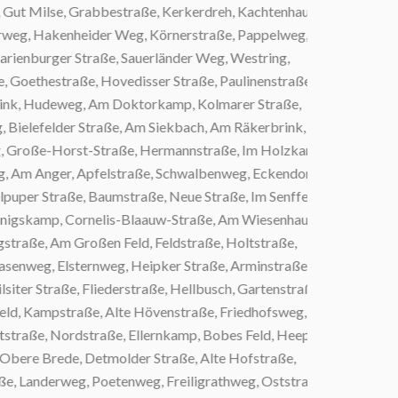
t Milse, Grabbestraße, Kerkerdreh, Kachtenhauser
g, Hakenheider Weg, Körnerstraße, Pappelweg,
enburger Straße, Sauerländer Weg, Westring,
thestraße, Hovedisser Straße, Paulinenstraße,
, Hudeweg, Am Doktorkamp, Kolmarer Straße,
lefelder Straße, Am Siekbach, Am Räkerbrink,
Große-Horst-Straße, Hermannstraße, Im Holzkamp,
m Anger, Apfelstraße, Schwalbenweg, Eckendorfer
r Straße, Baumstraße, Neue Straße, Im Senffeld,
skamp, Cornelis-Blaauw-Straße, Am Wiesenhaus,
ße, Am Großen Feld, Feldstraße, Holtstraße,
nweg, Elsternweg, Heipker Straße, Arminstraße,
 Straße, Fliederstraße, Hellbusch, Gartenstraße,
, Kampstraße, Alte Hövenstraße, Friedhofsweg, Im
raße, Nordstraße, Ellernkamp, Bobes Feld, Heeper
re Brede, Detmolder Straße, Alte Hofstraße,
anderweg, Poetenweg, Freiligrathweg, Oststraße,