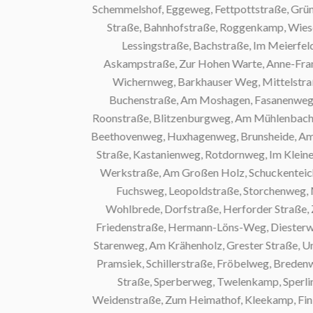
Schemmelshof, Eggeweg, Fettpottstraße, Grüner S
Straße, Bahnhofstraße, Roggenkamp, Wiesenst
Lessingstraße, Bachstraße, Im Meierfeld, H
Askampstraße, Zur Hohen Warte, Anne-Frank-We
Wichernweg, Barkhauser Weg, Mittelstraße,
Buchenstraße, Am Moshagen, Fasanenweg, Lerc
Roonstraße, Blitzenburgweg, Am Mühlenbach, Eul
Beethovenweg, Huxhagenweg, Brunsheide, Am Rose
Straße, Kastanienweg, Rotdornweg, Im Kleinen W
Werkstraße, Am Großen Holz, Schuckenteichweg
Fuchsweg, Leopoldstraße, Storchenweg, Mils
Wohlbrede, Dorfstraße, Herforder Straße, Zieg
Friedenstraße, Hermann-Löns-Weg, Diesterwegstra
Starenweg, Am Krähenholz, Grester Straße, Unter
Pramsiek, Schillerstraße, Fröbelweg, Bredenweg,
Straße, Sperberweg, Twelenkamp, Sperlingsw
Weidenstraße, Zum Heimathof, Kleekamp, Finkenw