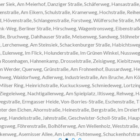
iek, Am Meierhof, Danziger Straße, Schäferweg, Hansastraße, Gu
raße, Am Eikern, Schulstraße, Kramerweg, Hochstraße, Reiherwe
övenstraße, Schlangenstraße, Forstweg, Wülfersche Straße, Mari
g, Berliner Straße, Hirschweg, Wagentronsweg, Eibenstraße, Goe
 Bruchweg, Dahlhauser Straße, Meisenweg, Sandweg, Stöhnebrink
henweg, Am Steinsiek, Schackenburger Straße, Habichtsweg, Bie
enweg, Im Flick, Holunderstraße, Im Grünen Winkel, Nussweg, 
nhagen, Hahnenkamp, Drosselstraße, Zeisigweg, Kiebitzweg, A
erder, Querweg, Grünstraße, Am Frohnenhof, Bussardweg, Helpupe
, Waldorfweg, Adlerweg, Industriestraße, Am Bruche, Am König
er Ring, Heinrichstraße, Kuckucksweg, Schmiedeweg, Lortzingstra
eleiweg, Nachtigallenweg, Am Spielplatz, Iltisweg, Rehweg, Hase
ße, Ermgasser Heide, Von-Borries-Straße, Eschenstraße, Tilsiter
 den Eichen, Ahornstraße, Heinestraße, Bergstraße, Im Dreierfeld
 Handelsstraße, Jahnstraße, Geschwister-Scholl-Straße, Hauptst
eg, Föhrenstraße, Bolhöferweg, Am Wellenholz, Weststraße, Obe
eg, Asemisser Allee, Am Lehm, Fichtenweg, Schuckenhofstraße, L