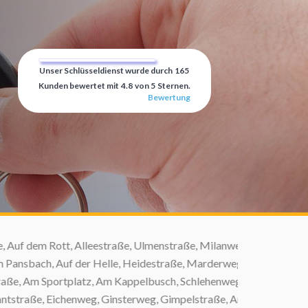
Unser Schlüsseldienst wurde durch
165
Kunden bewertet mit
4.8
von
5
Sternen.
Bewertung
f dem Rott, Alleestraße, Ulmenstraße, Milanweg,
sbach, Auf der Helle, Heidestraße, Marderweg,
, Am Sportplatz, Am Kappelbusch, Schlehenweg,
traße, Eichenweg, Ginsterweg, Gimpelstraße, Am