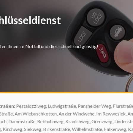
hlüsseldienst
n Ihnen im Notfall und dies schnell und günstig!
ßen:
Pestalozziweg, Ludwigstraße, Pansheider Weg, Flurstraße, Au
aße, Am Wiebuschkotten, An der Windwehe, Im Rewwesiek, Am Pan
h, Dammstraße, Rebhuhnweg, Kranichweg, Grenzweg, Lindenstraße
irchweg, Siekweg, Birkenstraße, Wilhelmstraße, Falkenweg, Kants