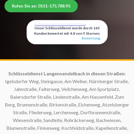
Rufen Sie an: 0151-175.788.95
Unser Schlüsseldienst wurde durch
165
Kunden bewertet mit
4.8
von
5
Sternen.
Bewertung
Schlüsseldienst Langensendelbach in diesen Straßen:
Igelsdorfer Weg, Steingasse, Am Weiher, Nürnberger Straße,
Jahnstraße, Falterweg, Veilchenweg, Am Sportplatz,
S
Baiersdorfer Straße, Lindenstraße, Am Nassenfeld, Zum
Berg, Brunnenstraße, Birkenstraße, Eichenweg, Atzelsberger
Straße, Fliederweg, Lerchenweg, Dorfbrunnenstraße,
Wiesenstraße, Sandleite, Rohräckerweg, Bachwiesen,
Blumenstraße, Finkenweg, Kochfeldstraße, Kapellenstraße,