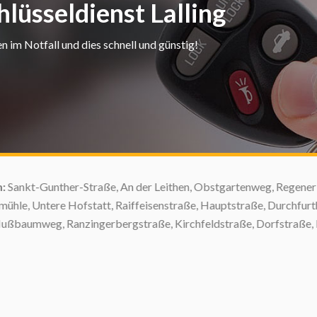
hlüsseldienst Lalling
n im Notfall und dies schnell und günstig!
ankt-Gunther-Straße, An der Leithen, Obstgartenweg, Regener Str
e, Untere Hofstatt, Raiffeisenstraße, Hauptstraße, Durchfurthe
aumweg, Ranzingerbergstraße, Kirchfeldstraße, Dorfstraße, Hofst