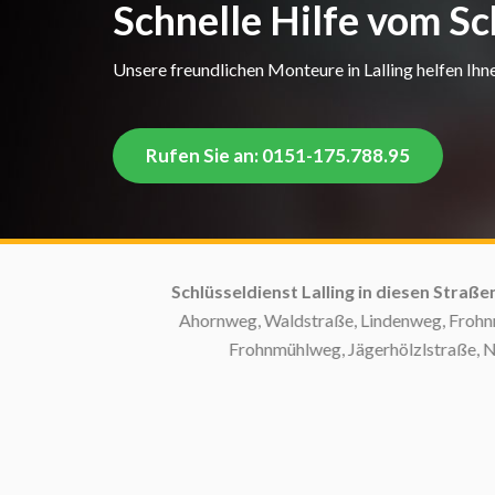
Schnelle Hilfe vom Sc
Unsere freundlichen Monteure in Lalling helfen Ihne
Rufen Sie an: 0151-175.788.95
Schlüsseldienst Lalling in diesen Straßen:
S
Ahornweg, Waldstraße, Lindenweg, Frohnmühl
Frohnmühlweg, Jägerhölzlstraße, Nußb