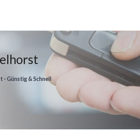
elhorst
t - Günstig & Schnell