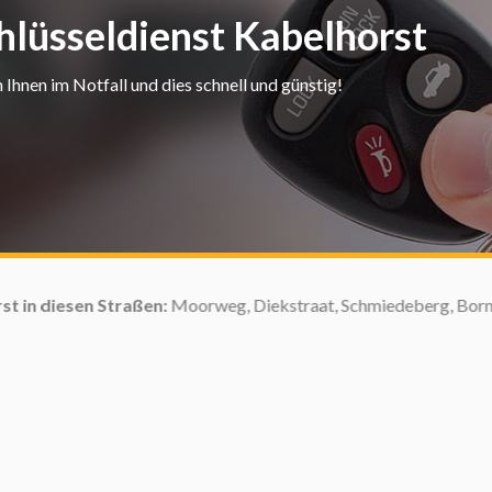
hlüsseldienst Kabelhorst
Ihnen im Notfall und dies schnell und günstig!
aßen:
Moorweg, Diekstraat, Schmiedeberg, Bornkamp, Masselberg, St