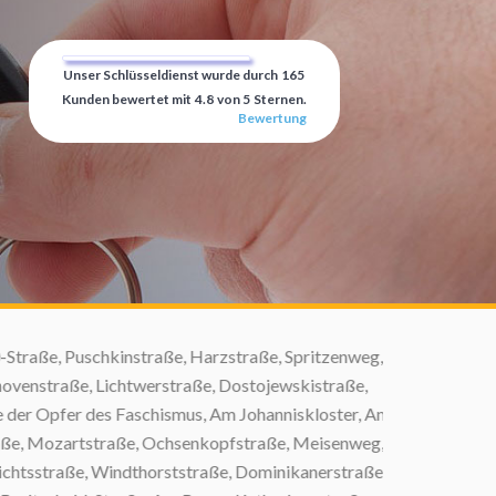
Unser Schlüsseldienst wurde durch
165
Kunden bewertet mit
4.8
von
5
Sternen.
Bewertung
ße, Puschkinstraße, Harzstraße, Spritzenweg, In
enstraße, Lichtwerstraße, Dostojewskistraße,
er Opfer des Faschismus, Am Johanniskloster, Am
e, Mozartstraße, Ochsenkopfstraße, Meisenweg,
tsstraße, Windthorststraße, Dominikanerstraße,