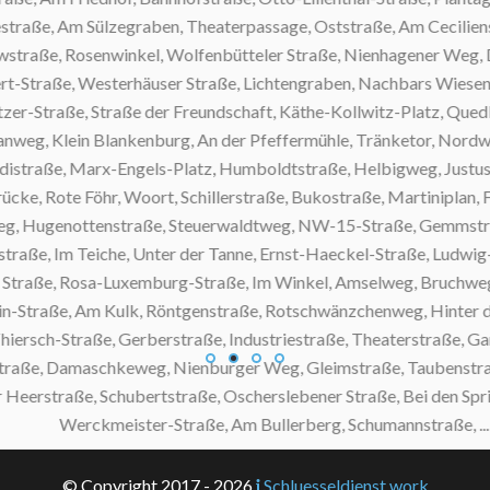
ße, Am Sülzegraben, Theaterpassage, Oststraße, Am Cecilienstif
ße, Rosenwinkel, Wolfenbütteler Straße, Nienhagener Weg, David
raße, Westerhäuser Straße, Lichtengraben, Nachbars Wiesenweg
raße, Straße der Freundschaft, Käthe-Kollwitz-Platz, Quedlinbu
weg, Klein Blankenburg, An der Pfeffermühle, Tränketor, Nordweg
raße, Marx-Engels-Platz, Humboldtstraße, Helbigweg, Justus-von
ote Föhr, Woort, Schillerstraße, Bukostraße, Martiniplan, Frie
 Hugenottenstraße, Steuerwaldtweg, NW-15-Straße, Gemmstraße,
ße, Im Teiche, Unter der Tanne, Ernst-Haeckel-Straße, Ludwig-Fe
traße, Rosa-Luxemburg-Straße, Im Winkel, Amselweg, Bruchweg, S
Straße, Am Kulk, Röntgenstraße, Rotschwänzchenweg, Hinter dem
sch-Straße, Gerberstraße, Industriestraße, Theaterstraße, Garte
ße, Damaschkeweg, Nienburger Weg, Gleimstraße, Taubenstraß
straße, Schubertstraße, Oscherslebener Straße, Bei den Spritze
Werckmeister-Straße, Am Bullerberg, Schumannstraße, ...
© Copyright 2017 - 2026
Schluesseldienst.work