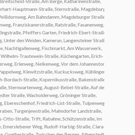
itscheid-Straße, Am Berge, Katharinenstraße,
art-Hauptmann-Straße, Sternstraße, Magdeburger
eißdornweg, Am Bahndamm, Magdeburger Straße,
g, Franziskanerstraße, Ratstraße, Fasanenweg,
traße, Pfeiffers Garten, Friedrich-Ebert-Straße,
ter den Weiden, Kamerun, Langensteiner Straße,
Nachtigallenweg, Fischmarkt, Am Wasserwerk,
helm-Trautewein-Straße, Küchengarten, Erich-
eg, Erlenweg, Nelkenweg, Vor dem Johannestor,
pelweg, Klewitzstraße, Kuckucksweg, Kühlinger
Bordach-Straße, Kopernikusstraße, Bakenstraße,
, Sternwartenweg, August-Bebel-Straße, Auf dem
r Straße, Wacholderweg, Gröninger Straße,
ereschenhof, Friedrich-List-Straße, Tulpenweg,
ben, Turgenjewstraße, Mahndorfer Landstraße,
o-Straße, Trift, Rabahne, Schützenstraße, Im
Emerslebener Weg, Rudolf-Harbig-Straße, Clara-
Goethestraße, Zwischen den Bergen, Athenstedter