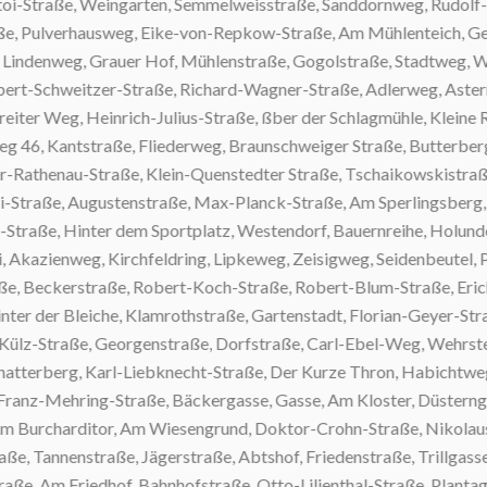
-Straße, Weingarten, Semmelweisstraße, Sanddornweg, Rudolf-Bre
 Pulverhausweg, Eike-von-Repkow-Straße, Am Mühlenteich, Gerh
ndenweg, Grauer Hof, Mühlenstraße, Gogolstraße, Stadtweg, W
ert-Schweitzer-Straße, Richard-Wagner-Straße, Adlerweg, Asternwe
r Weg, Heinrich-Julius-Straße, ßber der Schlagmühle, Kleine Rings
, Kantstraße, Fliederweg, Braunschweiger Straße, Butterberg, Un
athenau-Straße, Klein-Quenstedter Straße, Tschaikowskistraße, 
ße, Augustenstraße, Max-Planck-Straße, Am Sperlingsberg, Wil
aße, Hinter dem Sportplatz, Westendorf, Bauernreihe, Holunderw
azienweg, Kirchfeldring, Lipkeweg, Zeisigweg, Seidenbeutel, Pap
 Beckerstraße, Robert-Koch-Straße, Robert-Blum-Straße, Erich-
 der Bleiche, Klamrothstraße, Gartenstadt, Florian-Geyer-Straße
lz-Straße, Georgenstraße, Dorfstraße, Carl-Ebel-Weg, Wehrstedte
erberg, Karl-Liebknecht-Straße, Der Kurze Thron, Habichtweg, Eb
anz-Mehring-Straße, Bäckergasse, Gasse, Am Kloster, Düsterngra
rcharditor, Am Wiesengrund, Doktor-Crohn-Straße, Nikolaus-Ott
Tannenstraße, Jägerstraße, Abtshof, Friedenstraße, Trillgasse, 
, Am Friedhof, Bahnhofstraße, Otto-Lilienthal-Straße, Plantage, 