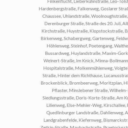
Finkenflucht, Lieberkühnstraße, Leo-Tolstoi
Hardenbergstraße, Falkenweg, Goslarer Straße,
Chaussee, Uhlandstraße, Woolnoughstraße, Li
Derenburger Straße, Straße des 20. Juli, Alb
Kirchstraße, Huystraße, Klopstockstraße, Breite
Birkenweg, Schabergweg, Gartenweg, Feldweg 46
Höhlenweg, Steinhof, Poetengang, Walther-R
Bussardweg, Huylandstraße, Maxim-Gorki-Stra
Weinert-Straße, Im Knick, Minna-Bollmann-Str
Hospitalstraße, Molkenmühlenweg, Voigtei, Ak
Straße, Hinter dem Richthause, Lucanusstraße,
Brockenblick, Brombeerweg, Moritzplan, Hinter
Pflaster, Minslebener Straße, Wilhelm-Kü
Siedlungsstraße, Doris-Korte-Straße, Am Knatt
Lilienweg, Else-Mehler-Weg, Kirschallee, Fr
Quedlinburger Landstraße, Dahlienweg, Am Bu
Landgrabenfelde, Kiefernweg, Bismarckstraße, 
Zetkin-Straße, Maybachstraße, Praetoriusstraße