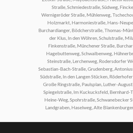
Straße, Schmiedestraße, Südweg, Finckestra
Wernigeröder Straße, Mühlenweg, Tschechowstra
Holzmarkt, Harmoniestraße, Hans-Neupert-St
Burchardianger, Bödcherstraße, Thomas-Müntzer-St
der Klus, In den Wöhren, Schulstraße, Milan
Finkenstraße, Münchener Straße, Burchardist
Hagebuttenweg, Schwalbenweg, Hühnerbrücke, R
Steinstraße, Lerchenweg, Rodersdorfer Weg,
Sebastian-Bach-Straße, Grudenberg, Antoniusstra
Südstraße, In den Langen Stücken, Röderhofer S
Große Ringstraße, Paulsplan, Luther-Augustin-
Spiegelstraße, Im Kuckucksfeld, Bernhard-Thier
Heine-Weg, Spohrstraße, Schwanebecker Stra
Landgraben, Haselweg, Alte Blankenburger Heer