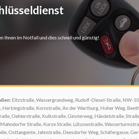
hlüsseldienst
 Ihnen im Notfall und dies schnell und günstig!
n:
Eitzstraße, Wassergrundweg, Rudolf-Diesel-Straße, NW-10-Stra
Herbingstraße, Kornstraße, An der Wartburg, Hoher Weg, Beethov
e, Oehlerstraße, Kulkstraße, Ginsterweg, Händelstraße, Straße d
ahndorfer Straße, Kurze Straße, Lützowstraße, Wasserturmstraß
 Osttangente, Jahnstraße, Deesdorfer Weg, Schäfergasse, Gerich