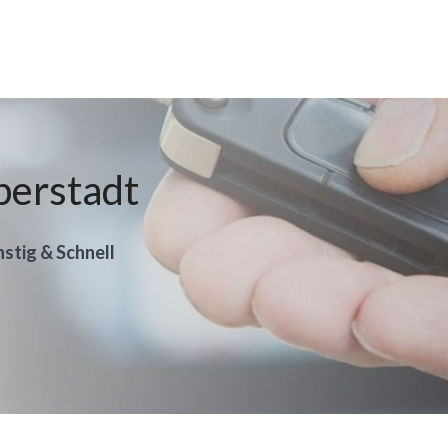
berstadt
nstig & Schnell