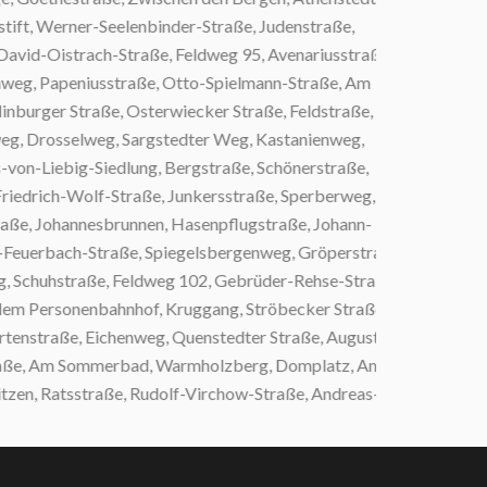
t, Werner-Seelenbinder-Straße, Judenstraße,
-Oistrach-Straße, Feldweg 95, Avenariusstraße,
, Papeniusstraße, Otto-Spielmann-Straße, Am
rger Straße, Osterwiecker Straße, Feldstraße, Vor
, Drosselweg, Sargstedter Weg, Kastanienweg,
-Liebig-Siedlung, Bergstraße, Schönerstraße,
drich-Wolf-Straße, Junkersstraße, Sperberweg,
 Johannesbrunnen, Hasenpflugstraße, Johann-
uerbach-Straße, Spiegelsbergenweg, Gröperstraße,
chuhstraße, Feldweg 102, Gebrüder-Rehse-Straße,
 Personenbahnhof, Kruggang, Ströbecker Straße,
nstraße, Eichenweg, Quenstedter Straße, August-
e, Am Sommerbad, Warmholzberg, Domplatz, Am
n, Ratsstraße, Rudolf-Virchow-Straße, Andreas-