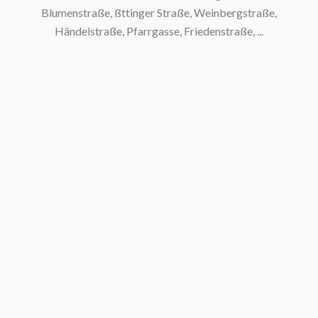
Blumenstraße, ßttinger Straße, Weinbergstraße,
Händelstraße, Pfarrgasse, Friedenstraße, ...
S
M