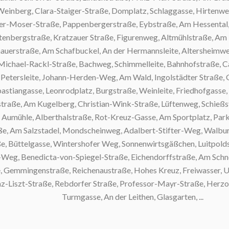
g, Clara-Staiger-Straße, Domplatz, Schlaggasse, Hirtenweg, 
Moser-Straße, Pappenbergerstraße, Eybstraße, Am Hessental, Se
gstraße, Kratzauer Straße, Figurenweg, Altmühlstraße, Am Herzo
traße, Am Schafbuckel, An der Hermannsleite, Altersheimweg, Pa
el-Rackl-Straße, Bachweg, Schimmelleite, Bahnhofstraße, Castellw
sleite, Johann-Herden-Weg, Am Wald, Ingolstädter Straße, Garte
gasse, Leonrodplatz, Burgstraße, Weinleite, Friedhofgasse, Wid
, Am Kugelberg, Christian-Wink-Straße, Lüftenweg, Schießstätt
le, Alberthalstraße, Rot-Kreuz-Gasse, Am Sportplatz, Parkhausstr
m Salzstadel, Mondscheinweg, Adalbert-Stifter-Weg, Walburgiberg
ttelgasse, Wintershofer Weg, Sonnenwirtsgäßchen, Luitpoldstra
Benedicta-von-Spiegel-Straße, Eichendorffstraße, Am Schnecken
mingenstraße, Reichenaustraße, Hohes Kreuz, Freiwasser, Urvoge
zt-Straße, Rebdorfer Straße, Professor-Mayr-Straße, Herzogste
Turmgasse, An der Leithen, Glasgarten, ...