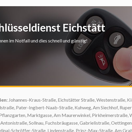
hlüsseldienst Eichstätt
nen im Notfall und dies schnell und günstig!
ohannes-Kraus-Straße, Eichstätter Straße, Westenstraße, Kilian-L
ße, Pater-Ingbert-Naab-Straße, Kuhweg, Am Siechhof, Rupertiber
zgarten, Marktgasse, Am Maurerwinkel, Pirkheimerstraße, Weiß
onistraße, Sollnau, Fuchsbräugasse, Gabrielistraße, Oettingenstra
-Schröffer-Straße, Lindenstraße, Prinz-Max-Straße, Am Graben,