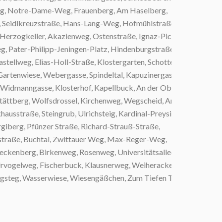
Notre-Dame-Weg, Frauenberg, Am Haselberg,
idlkreuzstraße, Hans-Lang-Weg, Hofmühlstraße,
gkeller, Akazienweg, Ostenstraße, Ignaz-Pickl-
ter-Philipp-Jeningen-Platz, Hindenburgstraße,
eg, Elias-Holl-Straße, Klostergarten, Schottenau,
nwiese, Webergasse, Spindeltal, Kapuzinergasse,
manngasse, Klosterhof, Kapellbuck, An der Oberen
berg, Wolfsdrossel, Kirchenweg, Wegscheid, Am
aße, Steingrub, Ulrichsteig, Kardinal-Preysing-
, Pfünzer Straße, Richard-Strauß-Straße,
ße, Buchtal, Zwittauer Weg, Max-Reger-Weg,
berg, Birkenweg, Rosenweg, Universitätsallee,
lweg, Fischerbuck, Klausnerweg, Weiheracker,
g, Wasserwiese, Wiesengäßchen, Zum Tiefen Tal,