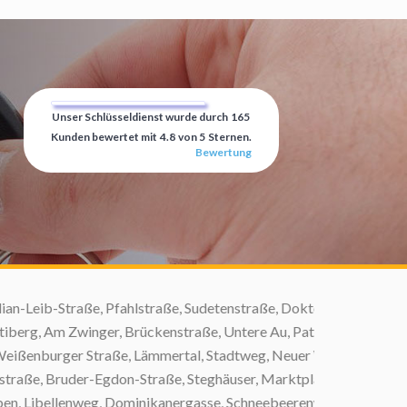
Unser Schlüsseldienst wurde durch
165
Kunden bewertet mit
4.8
von
5
Sternen.
Bewertung
eib-Straße, Pfahlstraße, Sudetenstraße, Doktor-
g, Am Zwinger, Brückenstraße, Untere Au, Pater-
enburger Straße, Lämmertal, Stadtweg, Neuer Weg,
ße, Bruder-Egdon-Straße, Steghäuser, Marktplatz,
 Libellenweg, Dominikanergasse, Schneebeerenweg,