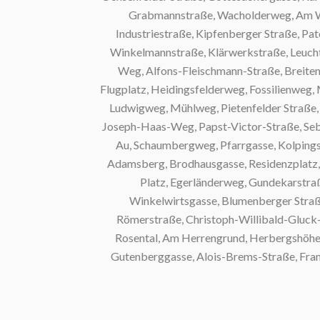
Grabmannstraße, Wacholderweg, Am Weinber
Industriestraße, Kipfenberger Straße, Pater-
Winkelmannstraße, Klärwerkstraße, Leuchtenber
Weg, Alfons-Fleischmann-Straße, Breitenauers
Flugplatz, Heidingsfelderweg, Fossilienweg, Micha
Ludwigweg, Mühlweg, Pietenfelder Straße, Peter
Joseph-Haas-Weg, Papst-Victor-Straße, Sebastian
Au, Schaumbergweg, Pfarrgasse, Kolpingstraße
Adamsberg, Brodhausgasse, Residenzplatz, Aumüh
Platz, Egerländerweg, Gundekarstraße, A
Winkelwirtsgasse, Blumenberger Straße, Bü
Römerstraße, Christoph-Willibald-Gluck-Weg, 
Rosental, Am Herrengrund, Herbergshöhe, Gem
Gutenberggasse, Alois-Brems-Straße, Franz-Lis