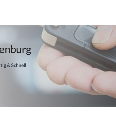
renburg
tig & Schnell