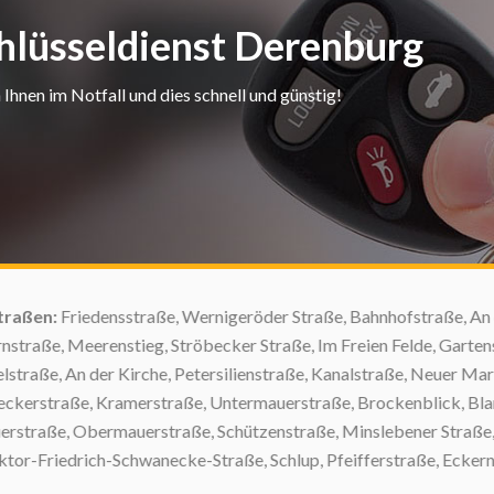
chlüsseldienst Derenburg
hnen im Notfall und dies schnell und günstig!
aßen:
Friedensstraße, Wernigeröder Straße, Bahnhofstraße, An de
aße, Meerenstieg, Ströbecker Straße, Im Freien Felde, Gartenstr
raße, An der Kirche, Petersilienstraße, Kanalstraße, Neuer Mark
erstraße, Kramerstraße, Untermauerstraße, Brockenblick, Blanke
raße, Obermauerstraße, Schützenstraße, Minslebener Straße, Ab
-Friedrich-Schwanecke-Straße, Schlup, Pfeifferstraße, Eckernstra