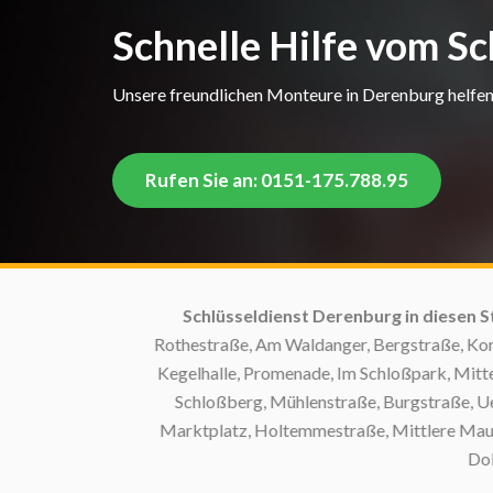
Schnelle Hilfe vom S
Unsere freundlichen Monteure in Derenburg helfen I
Rufen Sie an: 0151-175.788.95
Schlüsseldienst Derenburg in diesen Str
Rothestraße, Am Waldanger, Bergstraße, Kornstr
Kegelhalle, Promenade, Im Schloßpark, Mittelst
Schloßberg, Mühlenstraße, Burgstraße, Ueck
Marktplatz, Holtemmestraße, Mittlere Mauerst
Doktor