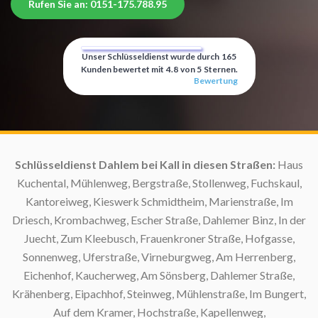
Rufen Sie an: 0151-175.788.95
Unser Schlüsseldienst wurde durch
165
Kunden bewertet mit
4.8
von
5
Sternen.
Bewertung
i
Schlüsseldienst Dahlem bei Kall in diesen Straßen:
Haus
Kuchental, Mühlenweg, Bergstraße, Stollenweg, Fuchskaul,
Kantoreiweg, Kieswerk Schmidtheim, Marienstraße, Im
S
Driesch, Krombachweg, Escher Straße, Dahlemer Binz, In der
Juecht, Zum Kleebusch, Frauenkroner Straße, Hofgasse,
Sonnenweg, Uferstraße, Virneburgweg, Am Herrenberg,
Eichenhof, Kaucherweg, Am Sönsberg, Dahlemer Straße,
Krähenberg, Eipachhof, Steinweg, Mühlenstraße, Im Bungert,
Auf dem Kramer, Hochstraße, Kapellenweg,