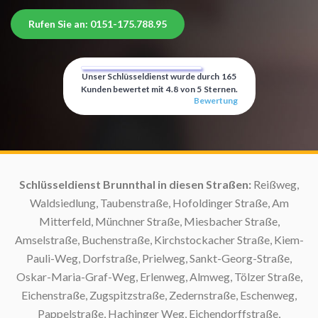
Rufen Sie an: 0151-175.788.95
Unser Schlüsseldienst wurde durch
165
Kunden bewertet mit
4.8
von
5
Sternen.
Bewertung
:
Schlüsseldienst Brunnthal in diesen Straßen:
Reißweg,
Waldsiedlung, Taubenstraße, Hofoldinger Straße, Am
Mitterfeld, Münchner Straße, Miesbacher Straße,
Amselstraße, Buchenstraße, Kirchstockacher Straße, Kiem-
Pauli-Weg, Dorfstraße, Prielweg, Sankt-Georg-Straße,
Oskar-Maria-Graf-Weg, Erlenweg, Almweg, Tölzer Straße,
Eichenstraße, Zugspitzstraße, Zedernstraße, Eschenweg,
Pappelstraße, Hachinger Weg, Eichendorffstraße,
Mo