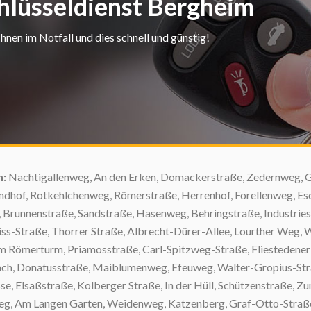
chlüsseldienst Bergheim
nen im Notfall und dies schnell und günstig!
n:
Nachtigallenweg, An den Erken, Domackerstraße, Zedernweg, Glescher Straße, Bertlingsgasse, Neißer Straße, Akazienweg, Füssenichstraße, In der Aue, Ermlandhof, Rotkehlchenweg, Römerstraße, Herrenhof, Forellenweg, Eschenweg, Johann-Ruland-Weg, Tiegelweg, In der Freiheit, Manstedtener Straße, Am Heerwege, Brunnenstraße, Sandstraße, Hasenweg, Behringstraße, Industriestraße, Mühlenwehr, Von-Drove-Straße, An der Windmühle, Glogauer Straße, Koppelsweg, Zeiss-Straße, Thorrer Straße, Albrecht-Dürer-Allee, Lourther Weg, Weststraße, Fieselerstraße, An der Kriegskaule, Fichtenweg, Holunderweg, Im Katzenbungert, Zum Römerturm, Priamosstraße, Carl-Spitzweg-Straße, Fliestedener Straße, An der Marienburg, Im Dreieck, Theodor-Heuss-Straße, Laurentiusstraße, Zum Glessener Bach, Donatusstraße, Maiblumenweg, Efeuweg, Walter-Gropius-Straße, Metzstraße, Wacholderweg, Kirschbaumweg, Kopernikusstraße, Barbarastraße, Zimmergasse, Elsaßstraße, Kolberger Straße, In der Hüll, Schützenstraße, Zum Großen Ahr, Finkenweg, Stommelner Straße, Hüttenweg, Theo-Philipps-Ring, Paffendorfer Weg, Am Langen Garten, Weidenweg, Katzenberg, Graf-Otto-Straße, An der Jussenhöhle, Christian-Hüppeler-Straße, Licher Hof, Im Kamp, Kindergartenweg, Rispenweg, Heppendorfer Straße, Amselweg, Am Abtshof, Buchfinkenweg, Heckenstraße, Groß-Mönchhof, An der Broicheiche, Kapellenweg, Am Protzenberg, Am Sportplatz, Oberfeldstraße, Zum Erftufer, Bahnstraße, Uhlandstraße, Pelikanstraße, Farnweg, Heßgasse, Bergerhof, Bergergasse, Dohlenweg, Am Villgraben, Auf der Leck, Gnesener Straße, Am Wäldchen, An der Pfarrkirche, Pastorsgasse, Danziger Straße, Am Sodagraben, Im Stadtgarten, Kettelerstraße, Flamingostraße, Schneewittchenweg, Nancystraße, Froschkönigweg, Breslauer Straße, Im Heuchen, Sankt-Simeon-Straße, Ursulastraße, Windmühlenstraße, Adam-Giesen-Ring, Oleanderstraße, Dormagener Straße, Von-Nell-Breuning-Straße, An der Höferstraße, Aschenputtelweg, Am Sieberath, Rosenweg, Vinzentiusstraße, Grüner Weg, Bethlehemer Straße, Schillerstraße, Glockenweg, An den Ellern, Bendenstraße, Stralsunder Straße, Mozartstraße, Heisenbergstraße, Am Spelzgarten, An der Fronbrücke, Glessener Weg, Heinrich-Heine-Straße, Petunienweg, Nußbaumweg, Annoweg, Außemer Weg, Am Wildwechsel, Wildentenweg, Eichenweg, Ottostraße, Im Tal, Philipp-Reis-Straße, Zeisigweg, Grünspechtweg, Magdeburger Straße, Mandelweg, Albert-Schweitzer-Straße, Lupinenweg, Erlenring, Lochnerweg, Ostring, Distelfinkweg, Falkenweg, Ligastraße, Holzgasse, Memeler Straße, Freesienweg, Frankenstraße, Agnes-Miegel-Straße, Zum Bohnenbach, Bürgeweg, Klein-Mönchhof, Naumburger Straße, An der Bahn, Am Bommerichshof, An der Hecke, Am Ommelstal, An der Buchenhecke, Beisselstraße, Zur Fuchskaul, Im Brauweilerfeld, Am Villerand, Kösliner Straße, Fröbelstraße, Schwarz-Gold-Weg, Bergheimer Straße, Schulzental, Alte Windmühle, Inselstraße, Sintherner Holzweg, Am Krahnacker, Jenseitsstraße, Rheidter Weg, Frenser Straße, Pfarrer-Pesch-Straße, Rebhuhnweg, Iltisweg, Dammstraße, Robert-Koch-Straße, Fischbachstraße, Commerstraße, An der Stadtmauer, Ahornweg, Johannes-Kepler-Straße, Ohndorfer Weg, Clivienweg, Zur Jansenhecke, Berliner Ring, L93, Fortuna-Nord-Straße, Pfarrer-Kreidt-Weg, An den Dreißig Morgen, Lindenring, Nelkenweg, Feldstraße, Am Breuershof, Waldweg, Stolpstraße, Hainbuchenweg, Arnikaweg, Hoppengasse, In der Loh, Richartzstraße, Eichendorffstraße, Otto-Hahn-Straße, Am Gastes, Goldammerweg, Am Hofheckerweg, Dieselstraße, Van-Gils-Straße, ßlbaumweg, Kitschburgstraße, Mauspfad, Rabenweg, Eibenweg, Gertrudenstraße, Pannesser Weg, Kaulsgasse, Edisonstraße, Rathausstraße, Frenser Allee, Klosterstraße, Wöhlerstraße, Frickestraße, Im Selch, Willy-Brandt-Platz, Von-Elmpt-Straße, Abts-Acker-Straße, Weinbergstraße, Gladiolenweg, Adolf-Kolping-Straße, In der Mitte, Reiherweg, Josef-Thüner-Straße, Am Gillbach, Gottfried-Stahl-Straße, Ritterspornweg, Schwarze Gasse, Hans-Böckler-Platz, Erfurter Straße, Bohlendorfer Weg, Zum Rott, Mönchhofsweg, Auerweg, Siemensstraße, Winfriedstraße, Rottannenweg, An der Fuchshecke, Maronenweg, Quellenweg, Huppertstaler Weg, Bromberger Straße, Gotenring, Carl-Diem-Straße, Margeritenweg, Alter Sportplatz, Zur Ville, Pestalozzistraße, Fuchsweg, Luisenstraße, Ginsterweg, Am Alten Fließ, Am Tonnenberg, Ringstraße, Blindgasse, Asperschlagstraße, An den Quellen, Sankt-Michael-Straße, Mohnweg, Feuerdornweg, Brauweilerstraße, Sterntaler Weg, Hermann-Lautz-Straße, Talstraße, Greifswalder Straße, Antoniusstraße, Heidenpfuhl, Lohweg, Am Feldahorn, An der Abtsmühle, Gut Petershof, Königsstraße, Ernst-Reuter-Ring, Marie-Juchacz-Straße, Gutenbergstraße, Brahmsstraße, Weberstraße, Hauptstraße, Broichstraße, Am Kirchgarten, Hohe Straße, Paul-Ehrlich-Straße, Am Wierichskamp, Fortunastraße, Feldhuhnweg, Apfelmarkt, Am Rötschberg, Schlehdornweg, Dornheckenweg, Erftallee, Pappelweg, Michael-Juris-Straße, Asternweg, Im Wohnpark, Pliesmühlenstraße, Marienstraße, Carl-Sonnenschein-Straße, Brandenburger Straße, Ordensstraße, Buchenweg, Mittelstraße, Zum Gut Neuhof, Kleiberweg, Herderstraße, Daimlerstraße, Am Mohlenberg, Taubenweg, Im Wiesengrund, Am Mühlenberg, Agavenweg, Südring, Grimmstraße, Friedhofstraße, Eichelhäherweg, Pfarrer-Evers-Ring, Pfarrer-Schlich-Straße, Feldchen, Robert-Kirchhoff-Straße, Dorfplatz, Moosweg, Am Frankenfeld, Lilienthalstraße, Im Broich, Pillauer Straße, An den Platanen, Carl-Bosch-Straße, Höhenweg, Ingendorfer Weg, Meisenweg, Sommerhaus, Storchenweg, Marderweg, Im Langen Benden, Drosselweg, Brühler Straße, Nordstraße, An der Alten Schmiede, Sperlingweg, Möwenweg, Am Platz, Burg Geretzhoven, Oberaußemer Straße, Primelweg, Sperberstraße, Gartenstraße, Kasterstraße, Neue Giersbergstraße, An den Wiesen, Bachstraße, Mühlenstraße, An der Kirche, Pfarrer-Tirtey-Straße, Am Stadion, Humboldtstraße, Damianus