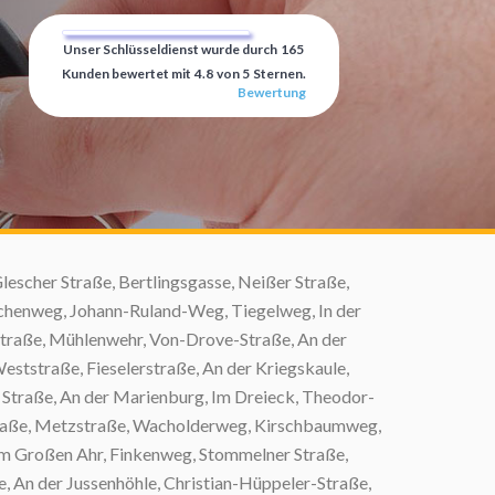
Unser Schlüsseldienst wurde durch
165
Kunden bewertet mit
4.8
von
5
Sternen.
Bewertung
weg, Erftstraße, Tulpenweg, Aachener Straße, Lindgesweg, Kennedystraße, Am Schillberg, Enzianweg, Martin-Vetten-Straße, Cosmasstraße, Am Spielplatz, An der ßleburg, Am Fischerhof, Jasminweg, Im Goldacker, Auf dem Steinengarten, Grünewaldstraße, Leinenweberweg, Kurzer Weg, Blumenstraße, Gerhart-Hauptmann-Straße, Alpenkönigweg, Im Hasental, Schwalbenkaulstraße, Niederaußemer Straße, Rainer-Trillen-Straße, Faradaystraße, Florastraße, Zeppelinstraße, Schulstraße, Rotkäppchenweg, Im Dornenhau, Im Dünnen Bruch, Brieystraße, Am Hüttenhof, Kammerstraße, Zum Hahnacker, Hubertusplatz, Klosterhütte, Chaunyring, Am Buschfeld, Martinstraße, Brucknerstraße, Schultesgasse, Wilhelm-Moritz-Straße, Föhrenweg, Lombardring, Am Schaltwerk, Im Bruchfeldchen, Kölner Straße, Schleiferweg, Kolpingstraße, Stettiner Straße, Peringser Straße, Heckenrosenweg, Bodelschwinghstraße, Zaunkönigweg, Wachtelweg, Am Keuschenbroich, Rote-Kreuz-Straße, Hiepenfeldweg, Glasbläserstraße, Am Breuersberg, Am Alten Hof, Heinzelmännchenweg, Dompfaffenweg, Im Tiergarten, Sindorfer Straße, Buntspechtweg, Myrtenweg, Friedlandstraße, Sonnenblumenweg, Heinz-Menzel-Straße, Seidelstraße, Im Rauland, Dornröschenweg, Bussardstraße, Hermann-Löns-Straße, Perlgrasweg, Begonienweg, Am Langgraben, Jahnstraße, Von-Langen-Straße, Zur Mühle, Unter den Ulmen, Neuer Weg, Wiedenaustraße, Glück-Auf-Straße, Holbeinweg, Alte Landstraße, Zum Gottesacker, Florianstraße, Auf der Höhe, Hallerhof, Hinter den Hecken, Alpenstraße, Am Scheideweg, Zur Alten Glashütte, Auerhahnweg, Düsseldorfer Straße, Kirchstraße, Cäcilienweg, Paulusstraße, Sonnenhang, Am Schloßpark, Reutergasse, In den Herrenbenden, Malvenweg, Am Hengert, Im Park, Im Euel, Niederembter Straße, Zum Biotop, Am Steg, Ziegelstraße, Dänischer Weg, Neusser Straße, Am Burgberg, Haubenlerchenweg, Remigiusstraße, Heinemannstraße, Clarenweg, An der Erftaue, Feldrosenweg, Auf der Helle, Ingendorfer Straße, Köln-Aachener-Straße, Beethovenstraße, Im Funkenkamp, An der Kläranlage, Auf den Sprüngen, Schloß Frens, Am Pohl, Friedrichstraße, August-Borsig-Straße, Am Bahndamm, Friedrich-Bessel-Straße, Tannenweg, Grevenbroicher Straße, Meißener Straße, Pfarrer-Keuter-Straße, Narzissenweg, Am Zehnthof, Königsberger Straße, Pankratiusstraße, Krefelder Straße, Am Fuchsberg, Am Lindenberg, Goethestraße, Heerstraße, Ohmstraße, Kölner Hohlweg, Elsterweg, Wiebachhof, Nordring, Südweststraße, Lessingstraße, Nikolaus-Adams-Straße, Lisztstraße, Stahlerweg, Lothringer Ring, Adlerweg, An der Brennerei, An der Weide, Pirolweg, Komödchenstraße, Am Rosengarten, Jennerstraße, Riedweg, Friedrich-Ebert-Straße, Frau-Holle-Weg, Laacher Straße, Heideweg, Am Schultsgarten, Rudolf-Harbig-Straße, Dansweilerstraße, Steinkauzweg, In den Benden, Zievericher Mühle, Oswaldstraße, Ahestraße, Birkhahnstraße, Palmenweg, Rapunzelweg, Ulmenring, Freiheitsstraße, Schloßweg, Bergstraße, Wiesenstraße, Löhrgasse, Geranienweg, Willy-Schlegelmilch-Straße, Am Haselbusch, Auf dem Driesch, In der Spitze, Kreuzstraße, Werkstraße, Unterfeldstraße, Ohlesweg, Bachstelzenweg, Hans-im-Glück-Straße, Stieglitzweg, Arratosstraße, Kurt-Schumacher-Straße, Kastanienallee, Rotdornweg, Waldkauzweg, Dürbaumstraße, Stamsweg, Ligusterstraße, Am Ehrenmal, Im Sommerhausfeld, Peter-Otten-Straße, Händelstraße, Heinrich-Hertz-Straße, Posener Straße, Karthäuserstraße, Weiherstraße, Brückenstraße, Espenweg, Krokusweg, Starenweg, Gimpelweg, Sandberg, Kleiner-Muck-Weg, Andersenstraße, Dachsweg, Birkenweg, Sankt-Pankratius-Weg, Wehrstraße, An der Erfttalstraße, Büsdorfer Straße, Edelweißweg, Kaspar-Fünders-Straße, Am Kapellenkreuz, Schlungweg, Kiebitzweg, Schnepfenweg, Dresdener Straße, Bonnstraße, Lilienweg, Zum Frenser Feld, Am Berg, Irisweg, Zievericher Straße, Am Steinweg, Voltastraße, Gotenstraße, Lerchenberg, Franz-Esser-Straße, Max-Born-Straße, Fliederweg, Friedensstraße, Ludwig-Erhard-Straße, Brunhildenstraße, Triftstraße, An der Erft, Am Schwarzwasser, Keltenstraße, Garsdorfer Straße, Leipziger Straße, Dahlienweg, Am Vogelwäldchen, Am Alten Maar, Potsdamer Straße, Von-Roon-Straße, Aralienweg, Bergmannstraße, Sanddornweg, Am Jobberath, Kaulens-Weide, Obere Loh, Seerosenweg, Am Mühlenteich, Im Klein