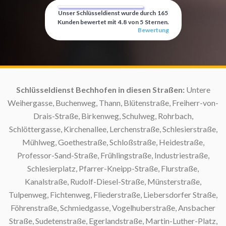
Unser Schlüsseldienst wurde durch
165
Kunden bewertet mit
4.8
von
5
Sternen.
Bewertung
:
Schlüsseldienst Bechhofen in diesen Straßen:
Untere
S
Weihergasse, Buchenweg, Thann, Blütenstraße, Freiherr-von-
Drais-Straße, Birkenweg, Schulweg, Rohrbach,
Schlöttergasse, Kirchenallee, Lerchenstraße, Schlesierstraße,
Mühlweg, Goethestraße, Schloßstraße, Heidestraße,
Professor-Sand-Straße, Frühlingstraße, Industriestraße,
Schlesierplatz, Pfarrer-Kneipp-Straße, Flurstraße,
Sc
Kanalstraße, Rudolf-Diesel-Straße, Münsterstraße,
Tulpenweg, Fichtenweg, Fliederstraße, Liebersdorfer Straße,
Föhrenstraße, Schmiedgasse, Vogelhuberstraße, Ansbacher
M
Straße, Sudetenstraße, Egerlandstraße, Martin-Luther-Platz,
S